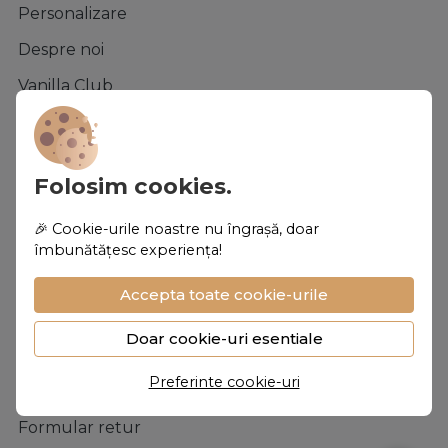
Personalizare
Despre noi
Vanilla Club
Termeni si conditii
Confidentialitate
Folosim cookies.
Politica de Cookies
🎉 Cookie-urile noastre nu îngrașă, doar
Asistenta
îmbunătățesc experiența!
Contacteaza-ne
Accepta toate cookie-urile
Intrebari frecvente
Doar cookie-uri esentiale
ANPC
Preferinte cookie-uri
Solutionarea litigiilor
Formular retur