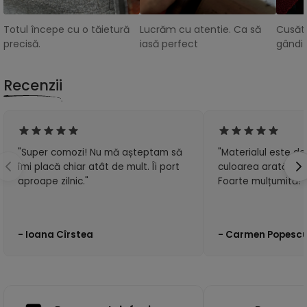
Totul începe cu o tăietură
Lucrăm cu atentie. Ca să
Cusătu
precisă.
iasă perfect
gândit
Recenzii
"Super comozi! Nu mă așteptam să
"Materialul este de 
îmi placă chiar atât de mult. Îi port
culoarea arată exa
aproape zilnic."
Foarte mulțumită!"
- Ioana Cîrstea
- Carmen Popesc