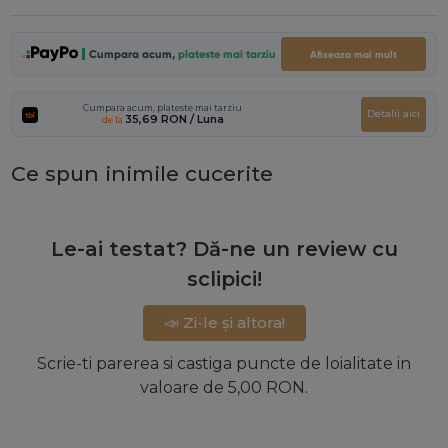
Cumpara acum,
plateste mai tarziu
Afiseaza mai mult
Cumpara acum, plateste mai tarziu
Detalii aici
35,69 RON
/ Luna
de la
Ce spun inimile cucerite
Le-ai testat? Dă-ne un review cu
sclipici!
📣 Zi-le și altora!
Scrie-ti parerea si castiga puncte de loialitate in
valoare de 5,00 RON.