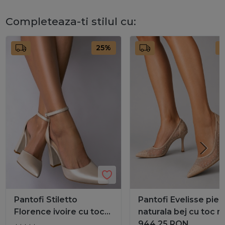
Completeaza-ti stilul cu:
25%
2
Pantofi Stiletto
Pantofi Evelisse piel
Florence ivoire cu toc
naturala bej cu toc m
gros
evazat si cristale
944,25
RON