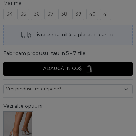
Marime
34
35
36
37
38
39
40
41
Livrare gratuită la plata cu cardul
Fabricam produsul tau in 5 - 7 zile
ADAUGĂ ÎN COȘ
Vezi alte optiuni