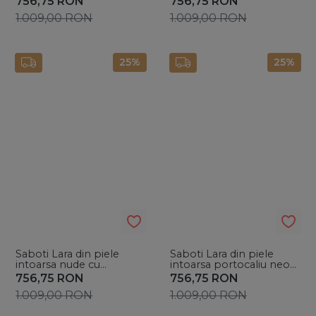
756,75
RON
756,75
RON
1.009,00
RON
1.009,00
RON
25%
25%
Saboti Lara din piele
Saboti Lara din piele
intoarsa nude cu
intoarsa portocaliu neon
accesoriu auriu
cu accesoriu auriu
756,75
RON
756,75
RON
1.009,00
RON
1.009,00
RON