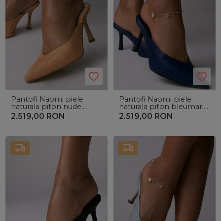
Pantofi Naomi piele
Pantofi Naomi piele
naturala piton nude
naturala piton bleumarin
piersica cu toc mic
cu toc mic evazat
2.519,00
RON
2.519,00
RON
evazat