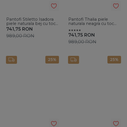
Pantofi Stiletto Isadora
Pantofi Thalia piele
piele naturala bej cu toc
naturala neagra cu toc
mic evazat
mic evazat
741,75
RON
741,75
RON
989,00
RON
989,00
RON
25%
25%