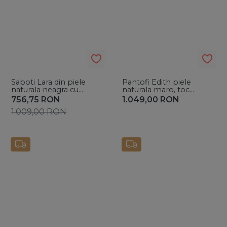
Saboti Lara din piele
Pantofi Edith piele
naturala neagra cu
naturala maro, toc
accesoriu auriu
subtire si piele de ponei
756,75
RON
1.049,00
RON
1.009,00
RON