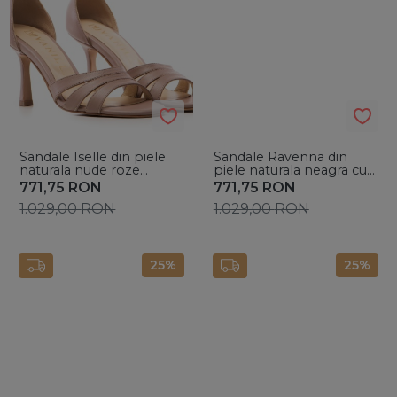
Sandale Iselle din piele
Sandale Ravenna din
naturala nude roze
piele naturala neagra cu
prafuit cu toc mic evazat
toc subtire
771,75
RON
771,75
RON
1.029,00
RON
1.029,00
RON
25%
25%