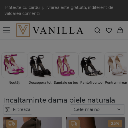
Plătește cu cardul și livrarea este gratuită, indiferent de
valoarea comenzii.
Sandale cu toc
Pantofi cu toc
Descopera tot
Pentru mireas
Noutăți
Incaltaminte dama piele naturala
Filtreaza
25%