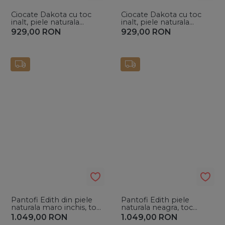
Ciocate Dakota cu toc
Ciocate Dakota cu toc
inalt, piele naturala
inalt, piele naturala
intoarsa neagra cu
intoarsa neagra cu
929,00
RON
929,00
RON
accesorii aurii
accesorii argintii
Pantofi Edith din piele
Pantofi Edith piele
naturala maro inchis, toc
naturala neagra, toc
subtire si piele de ponei
subtire si piele de ponei
1.049,00
RON
1.049,00
RON