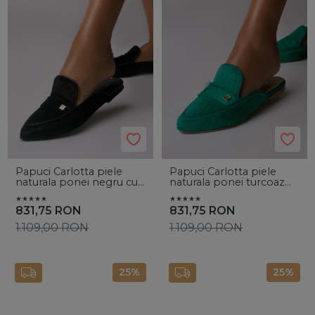
Papuci Carlotta piele
Papuci Carlotta piele
naturala ponei negru cu
naturala ponei turcoaz
accesoriu auriu
cu accesoriu auriu
831,75
RON
831,75
RON
1.109,00
RON
1.109,00
RON
25%
25%