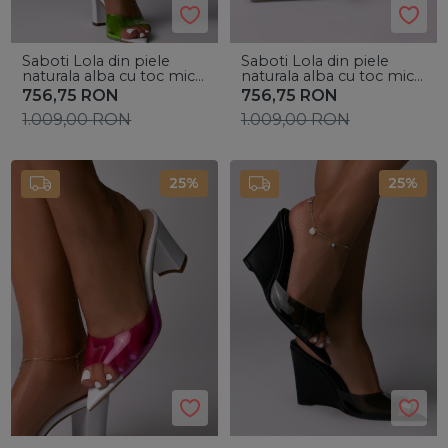
Saboti Lola din piele
Saboti Lola din piele
naturala alba cu toc mic
naturala alba cu toc mic
gros si bareta silicon
gros si bareta silicon
756,75
RON
756,75
RON
verde
bleu
1.009,00
RON
1.009,00
RON
25%
25%