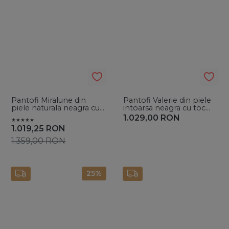
Pantofi Miralune din
Pantofi Valerie din piele
piele naturala neagra cu
intoarsa neagra cu toc
toc mic evazat si dantela
subtire
1.029,00
RON
Chantilly
1.019,25
RON
1.359,00
RON
25%