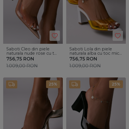
Saboti Cleo din piele
Saboti Lola din piele
naturala nude rose cu toc
naturala alba cu toc mic
mic evazat si bareta
gros si bareta silicon
756,75
RON
756,75
RON
silicon
galben
1.009,00
RON
1.009,00
RON
25%
25%