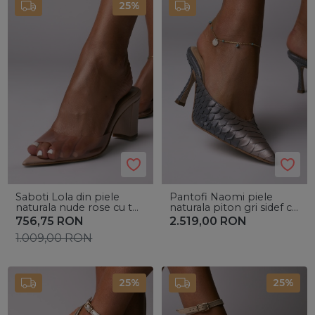
25%
Saboti Lola din piele
Pantofi Naomi piele
naturala nude rose cu toc
naturala piton gri sidef cu
mic gros si bareta silicon
toc mic evazat
756,75
RON
2.519,00
RON
1.009,00
RON
25%
25%