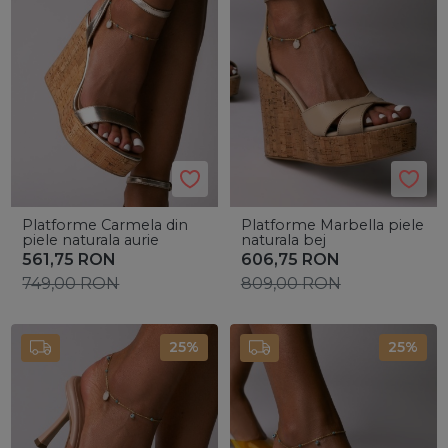
Platforme Carmela din
Platforme Marbella piele
piele naturala aurie
naturala bej
561,75
RON
606,75
RON
749,00
RON
809,00
RON
25%
25%