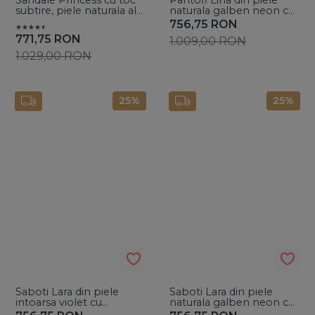
Sandale Princess cu toc
Pantofi Lina din piele
subtire, piele naturala alb
naturala galben neon cu
sidef cald
accesoriu auriu
756,75
RON
771,75
RON
1.009,00
RON
1.029,00
RON
25%
25%
Saboti Lara din piele
Saboti Lara din piele
intoarsa violet cu
naturala galben neon cu
accesoriu auriu
accesoriu auriu