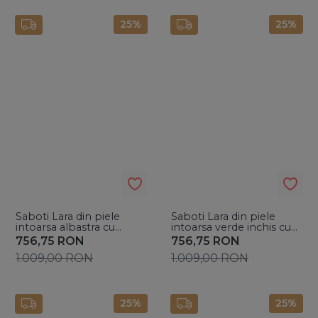
25%
25%
Saboti Lara din piele
Saboti Lara din piele
intoarsa albastra cu
intoarsa verde inchis cu
accesoriu argintiu
accesoriu argintiu
756,75
RON
756,75
RON
1.009,00
RON
1.009,00
RON
25%
25%