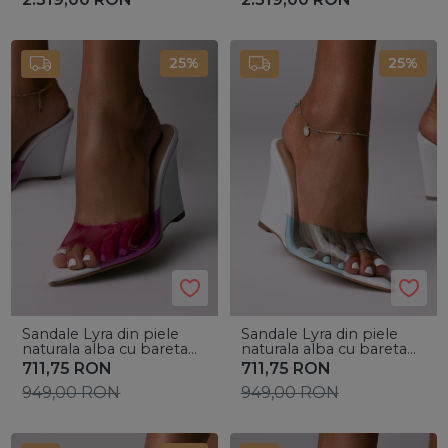
25%
25%
Sandale Lyra din piele
Sandale Lyra din piele
naturala alba cu bareta
naturala alba cu bareta
silicon roz
silicon bleu
711,75
RON
711,75
RON
949,00
RON
949,00
RON