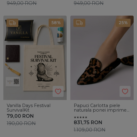
949,00
RON
949,00
RON
58%
25%
Vanilla Days Festival
Papuci Carlotta piele
SurvivalKit
naturala ponei imprimeu
cu accesoriu auriu
79,00
RON
831,75
RON
190,00
RON
1.109,00
RON