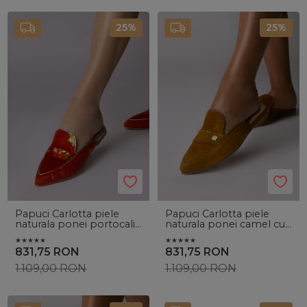
25%
25%
Papuci Carlotta piele
Papuci Carlotta piele
naturala ponei portocaliu
naturala ponei camel cu
inchis cu accesoriu auriu
accesoriu auriu
831,75
RON
831,75
RON
1.109,00
RON
1.109,00
RON