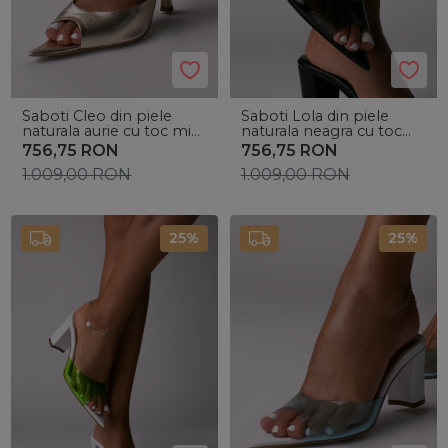
Saboti Cleo din piele
Saboti Lola din piele
naturala aurie cu toc mic
naturala neagra cu toc
evazat
mic gros si bareta silicon
756,75
RON
756,75
RON
1.009,00
RON
1.009,00
RON
25%
25%