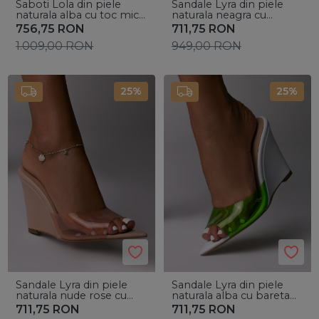
Saboti Lola din piele
Sandale Lyra din piele
naturala alba cu toc mic
naturala neagra cu
gros si bareta silicon roz
bareta silicon
756,75
RON
711,75
RON
1.009,00
RON
949,00
RON
25%
25%
Sandale Lyra din piele
Sandale Lyra din piele
naturala nude rose cu
naturala alba cu bareta
bareta silicon
silicon verde
711,75
RON
711,75
RON