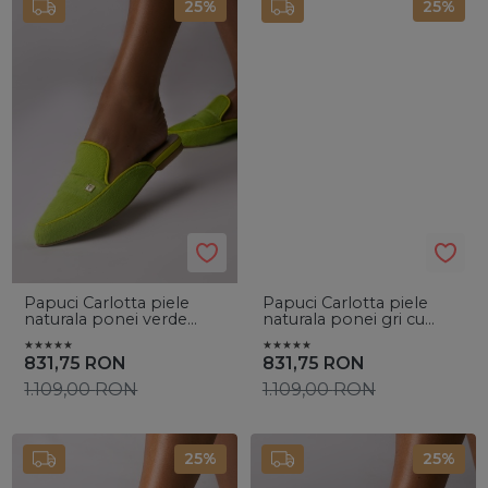
25%
25%
Papuci Carlotta piele
Papuci Carlotta piele
naturala ponei verde
naturala ponei gri cu
lime cu accesoriu auriu
accesoriu argintiu
831,75
RON
831,75
RON
1.109,00
RON
1.109,00
RON
25%
25%