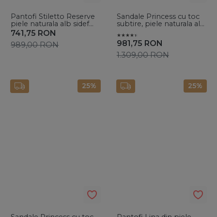
Pantofi Stiletto Reserve
Sandale Princess cu toc
piele naturala alb sidef
subtire, piele naturala alb
cald cu toc mic evazat
sidef cald si accesoriu
741,75
RON
fundite
981,75
RON
989,00
RON
1.309,00
RON
25%
25%