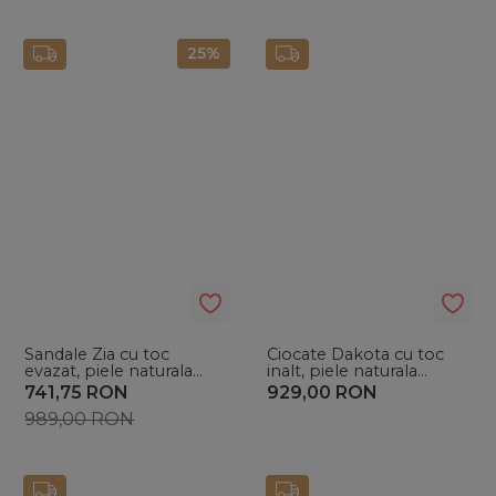
25%
Sandale Zia cu toc
Ciocate Dakota cu toc
evazat, piele naturala
inalt, piele naturala
neagra si accesoriu
perforata nude
741,75
RON
929,00
RON
argintiu
989,00
RON