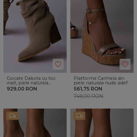
Ciocate Dakota cu toc
Platforme Carmela din
inalt, piele naturala
piele naturala nude sidef
intoarsa nude si accesorii
929,00
RON
561,75
RON
aurii
749,00
RON