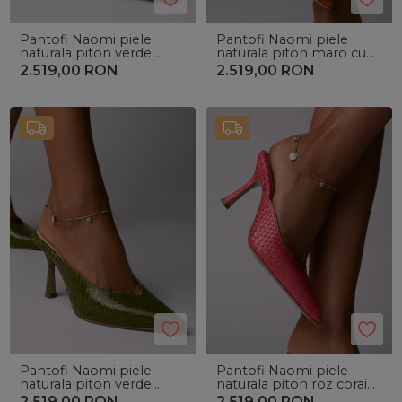
Pantofi Naomi piele
Pantofi Naomi piele
naturala piton verde
naturala piton maro cu
menta cu toc mic evazat
toc mic evazat
2.519,00
RON
2.519,00
RON
Pantofi Naomi piele
Pantofi Naomi piele
naturala piton verde
naturala piton roz corai
olive cu toc mic evazat
cu toc mic evazat
2.519,00
RON
2.519,00
RON