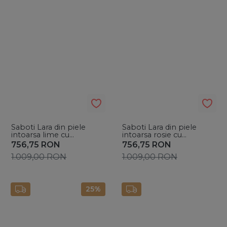
Saboti Lara din piele
Saboti Lara din piele
intoarsa lime cu
intoarsa rosie cu
accesoriu argintiu
accesoriu auriu
756,75
RON
756,75
RON
1.009,00
RON
1.009,00
RON
25%