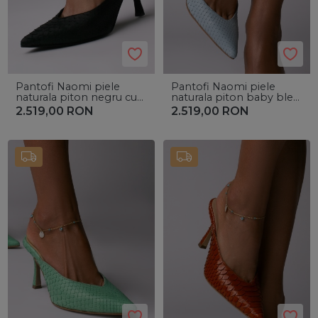
Pantofi Naomi piele
Pantofi Naomi piele
naturala piton negru cu
naturala piton baby bleu
toc mic evazat
cu toc mic evazat
2.519,00
RON
2.519,00
RON