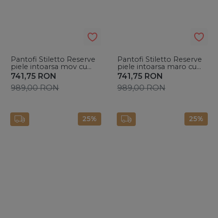
Pantofi Stiletto Reserve
Pantofi Stiletto Reserve
piele intoarsa mov cu
piele intoarsa maro cu
toc mic evazat
toc mic evazat
741,75
RON
741,75
RON
989,00
RON
989,00
RON
25%
25%