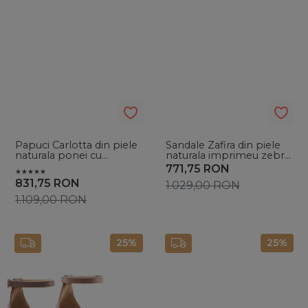
Papuci Carlotta din piele
Sandale Zafira din piele
naturala ponei cu
naturala imprimeu zebra
accesoriu auriu
cu toc mic evazat
771,75
RON
831,75
RON
1.029,00
RON
1.109,00
RON
25%
25%