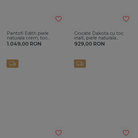
Pantofi Edith piele
Ciocate Dakota cu toc
naturala crem, toc
inalt, piele naturala
subtire si piele de ponei
intoarsa gri inchis
1.049,00
RON
929,00
RON