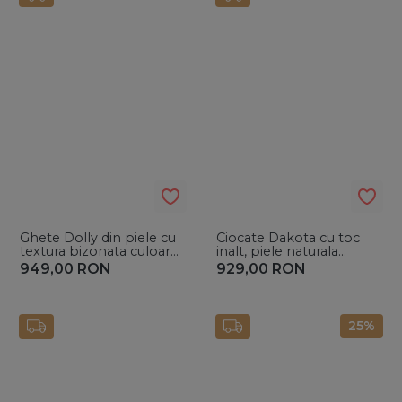
Ghete Dolly din piele cu
Ciocate Dakota cu toc
textura bizonata culoare
inalt, piele naturala
unt
intoarsa nude
949,00
RON
929,00
RON
25%