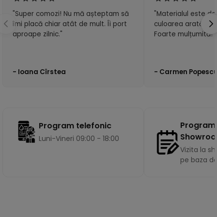
"Super comozi! Nu mă așteptam să
"Materialul este de 
îmi placă chiar atât de mult. Îi port
culoarea arată exa
aproape zilnic."
Foarte mulțumită!"
- Ioana Cîrstea
- Carmen Popesc
Program
Program telefonic
Showro
Luni-Vineri 09:00 - 18:00
Vizita la 
pe baza d