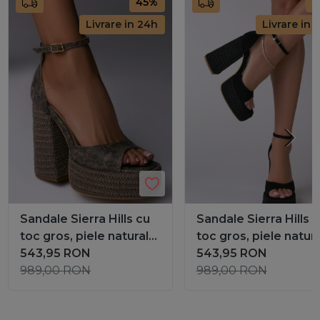
45%
4
Livrare in 24h
Livrare in 
Sandale Sierra Hills cu
Sandale Sierra Hills 
toc gros, piele naturala
toc gros, piele natur
maro
543,95
RON
intoarsa neagra
543,95
RON
989,00
RON
989,00
RON