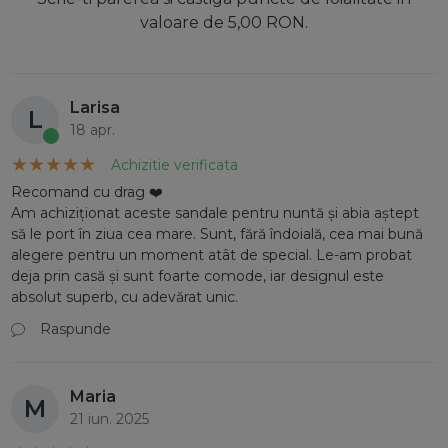
valoare de 5,00 RON.
Larisa
L
18 apr.
Achizitie verificata
Recomand cu drag ❤️
Am achiziționat aceste sandale pentru nuntă și abia aștept
să le port în ziua cea mare. Sunt, fără îndoială, cea mai bună
alegere pentru un moment atât de special. Le-am probat
deja prin casă și sunt foarte comode, iar designul este
absolut superb, cu adevărat unic.
Raspunde
Maria
M
21 iun. 2025