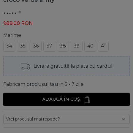
[3]
989,00
RON
Marime
34
35
36
37
38
39
40
41
Livrare gratuită la plata cu cardul
Fabricam produsul tau in 5 - 7 zile
ADAUGĂ ÎN COȘ