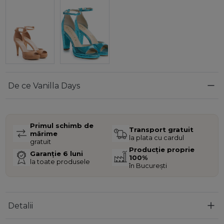
De ce Vanilla Days
Primul schimb de
Transport gratuit
mărime
la plata cu cardul
gratuit
Producție proprie
Garanție 6 luni
100%
la toate produsele
în București
Detalii