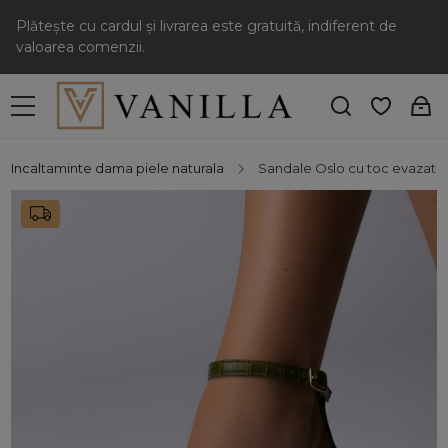
Plătește cu cardul și livrarea este gratuită, indiferent de
valoarea comenzii.
Incaltaminte dama piele naturala
Sandale Oslo cu toc evazat, 