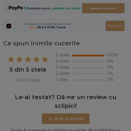
Cumpara acum,
plateste mai tarziu
Afiseaza mai mult
Cumpara acum, plateste mai tarziu
Detalii aici
38,54 RON
/ Luna
de la
Ce spun inimile cucerite
5 stele
100%
4 stele
0%
3 stele
0%
5 din 5 stele
2 stele
0%
1 stea
0%
Din 3 voturi
Le-ai testat? Dă-ne un review cu
sclipici!
📣 Zi-le și altora!
Scrie-ti parerea si castiga puncte de loialitate in