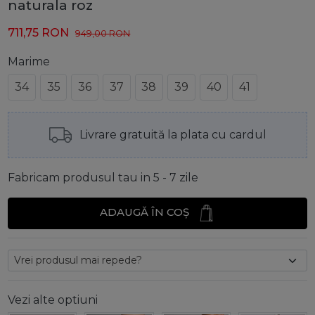
naturala roz
711,75
RON
949,00
RON
Marime
34
35
36
37
38
39
40
41
Livrare gratuită la plata cu cardul
Fabricam produsul tau in 5 - 7 zile
ADAUGĂ ÎN COȘ
Vezi alte optiuni