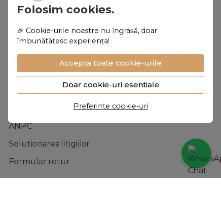
Folosim cookies.
Termeni si conditii
Confidentialitate
🎉 Cookie-urile noastre nu îngrașă, doar
îmbunătățesc experiența!
Politica de Cookies
Accepta toate cookie-urile
Asistenta
Doar cookie-uri esentiale
Contacteaza-ne
Preferinte cookie-uri
Intrebari frecvente
ANPC
Solutionarea litigiilor
Formular retur
Magazin
Contul meu