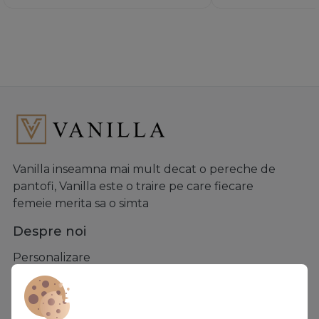
Vanilla inseamna mai mult decat o pereche de
pantofi, Vanilla este o traire pe care fiecare
femeie merita sa o simta
Despre noi
Personalizare
Despre noi
Vanilla Club