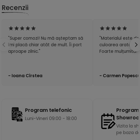
Recenzii
"Super comozi! Nu mă așteptam să
"Materialul este de 
îmi placă chiar atât de mult. Îi port
culoarea arată exa
aproape zilnic."
Foarte mulțumită!"
- Ioana Cîrstea
- Carmen Popesc
Program
Program telefonic
Showro
Luni-Vineri 09:00 - 18:00
Vizita la 
pe baza d