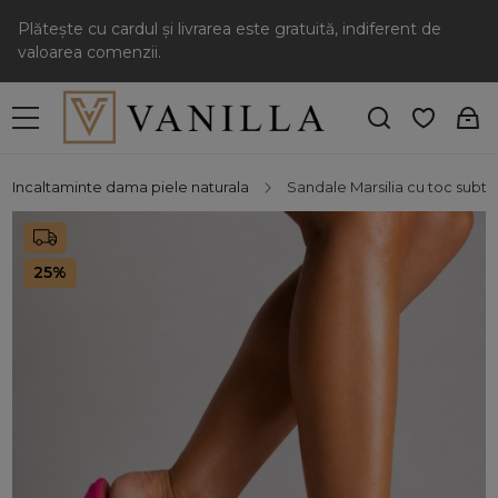
Plătește cu cardul și livrarea este gratuită, indiferent de
valoarea comenzii.
Incaltaminte dama piele naturala
Sandale Marsilia cu toc subtir
25%