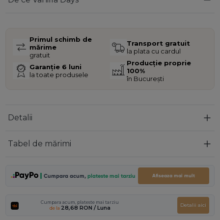
Primul schimb de
Transport gratuit
mărime
la plata cu cardul
gratuit
Producție proprie
Garanție 6 luni
100%
la toate produsele
în București
Detalii
Tabel de mărimi
Cumpara acum,
plateste mai tarziu
Afiseaza mai mult
Cumpara acum, plateste mai tarziu
Detalii aici
28,68 RON
/ Luna
de la