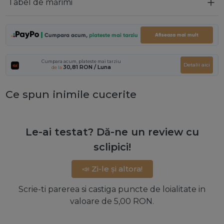
Tabel de mărimi
Cumpara acum,
plateste mai tarziu
Afiseaza mai mult
Cumpara acum, plateste mai tarziu
Detalii aici
30,81 RON
/ Luna
de la
Ce spun inimile cucerite
Le-ai testat? Dă-ne un review cu
sclipici!
📣 Zi-le și altora!
Scrie-ti parerea si castiga puncte de loialitate in
valoare de 5,00 RON.