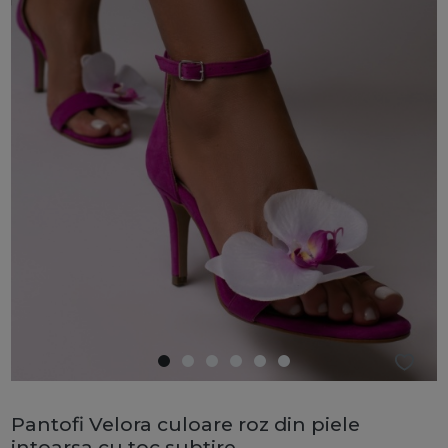
Pantofi Velora culoare roz din piele
intoarsa cu toc subtire