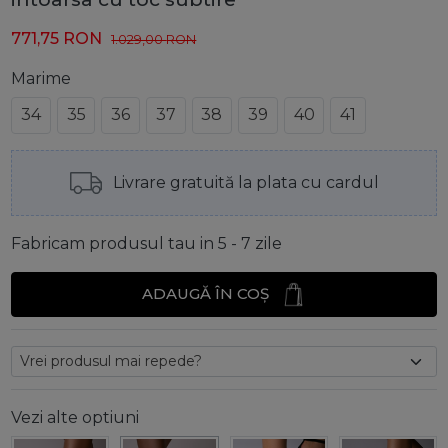
771,75
RON
1.029,00
RON
Marime
34
35
36
37
38
39
40
41
Livrare gratuită la plata cu cardul
Fabricam produsul tau in 5 - 7 zile
ADAUGĂ ÎN COȘ
Vezi alte optiuni