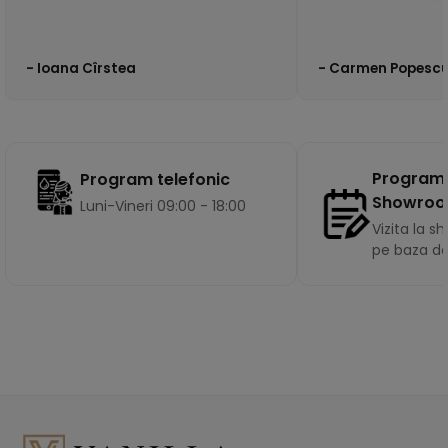
- Ioana Cîrstea
- Carmen Popesc
Program
Program telefonic
Showro
Luni-Vineri 09:00 - 18:00
Vizita la 
pe baza d