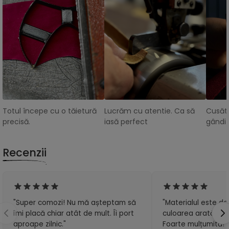
Totul începe cu o tăietură
Lucrăm cu atentie. Ca să
Cusătu
precisă.
iasă perfect
gândit
Recenzii
"Super comozi! Nu mă așteptam să
"Materialul este de 
îmi placă chiar atât de mult. Îi port
culoarea arată exa
aproape zilnic."
Foarte mulțumită!"