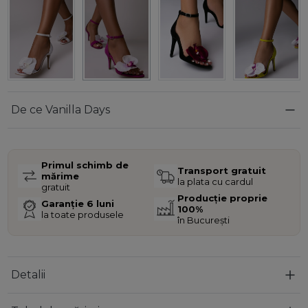
De ce Vanilla Days
Primul schimb de
Transport gratuit
mărime
la plata cu cardul
gratuit
Producție proprie
Garanție 6 luni
100%
la toate produsele
în București
Detalii