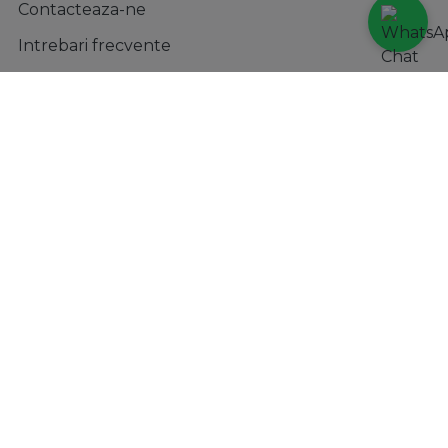
Contacteaza-ne
Intrebari frecvente
ANPC
Solutionarea litigiilor
Formular retur
Magazin
Contul meu
Metode de plata
Transport si retururi
Incaltaminte
Accesorii