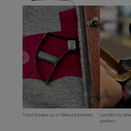
Totul începe cu o tăietură precisă.
Lucrăm cu aten
perfect