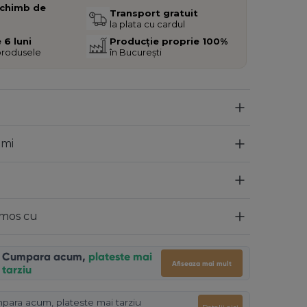
schimb de
Transport gratuit
la plata cu cardul
 6 luni
Producție proprie 100%
 produsele
în București
imi
umos cu
Cumpara acum,
plateste mai
Afiseaza mai mult
tarziu
para acum, plateste mai tarziu