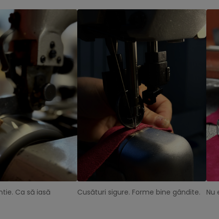
tie. Ca să iasă
Cusături sigure. Forme bine gândite.
Nu 