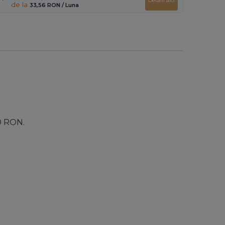
Detalii aici
de la
33,56 RON
/ Luna
00 RON.