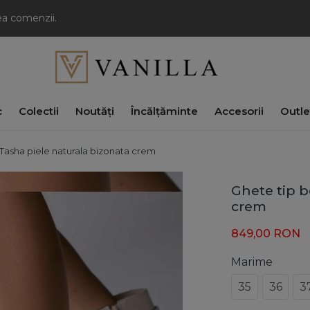
rea comenzii.
c
Colectii
Noutăți
Încălțăminte
Accesorii
Outle
Tasha piele naturala bizonata crem
Ghete tip b
crem
849,00
RON
Marime
35
36
3