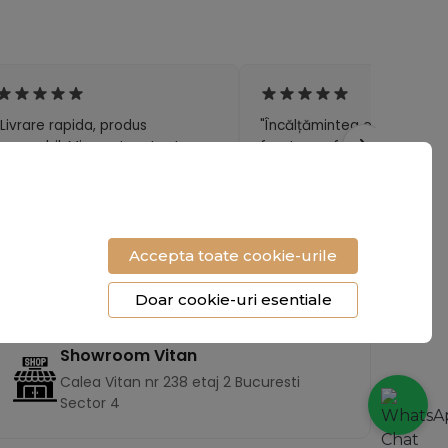
"Livrare rapida, produs
"Încălțămintea e superbă și
impecabil. Mi-au atras toate
foarte confortabilă. Cu
privirile la birou."
siguranta revin cu o nouă
comandă!"
- Raluca Voicu
- Mihaela T.
Accepta toate cookie-urile
Doar cookie-uri esentiale
Showroom Vitan
Calea Vitan nr 238 etaj 2 Bucuresti
Sector 4