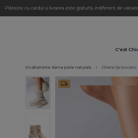
Plătește cu cardul și livrarea este gratuită, indiferent de valoa
C'est Chi
Incaltaminte dama piele naturala
Ghete tip bocanc 