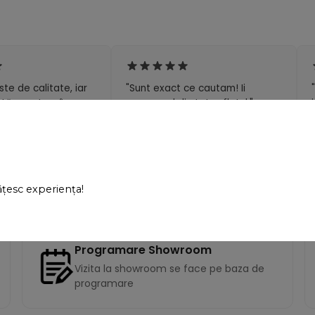
ste de calitate, iar
"Sunt exact ce cautam! Ii
tă exact ca în
recomand din tot sufletul."
 mulțumită!"
opescu
- Andreea Zanfir
ățesc experiența!
Programare Showroom
Vizita la showroom se face pe baza de
programare