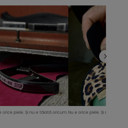
e orice piele. Și nu e tăiată oricum.
Nu e orice piele. Și nu e tăiat