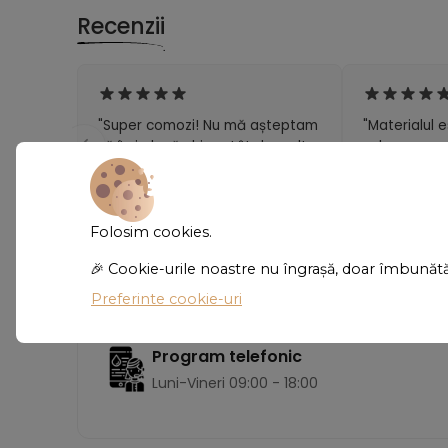
Recenzii
"Super comozi! Nu mă așteptam
"Materialul e
să îmi placă chiar atât de mult.
culoarea ara
Îi port aproape zilnic."
poze. Foarte
Folosim cookies.
- Ioana Cîrstea
- Carmen P
🎉 Cookie-urile noastre nu îngrașă, doar îmbunăt
Preferinte cookie-uri
Program telefonic
Luni-Vineri 09:00 - 18:00