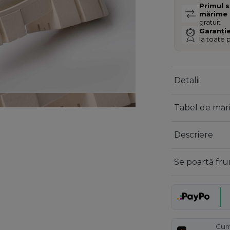
Primul 
mărime
gratuit
Garanție
la toate
Detalii
Tabel de măr
Descriere
Se poartă fr
Cum