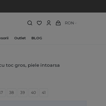
RON
sorii
Outlet
BLOG
u toc gros, piele intoarsa
37
38
39
40
41