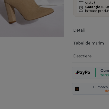
gratuit
Garanție 6 lu
la toate produ
Detalii
Tabel de mărimi
Descriere
Cum
tarz
Cumpara a
de