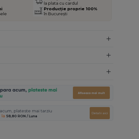
la plata cu cardul
ni
Producție proprie 100%
sele
în București
para acum,
plateste mai
Afiseaza mai mult
iu
cum, plateste mai tarziu
Detalii aici
 la
58,80 RON
/ Luna