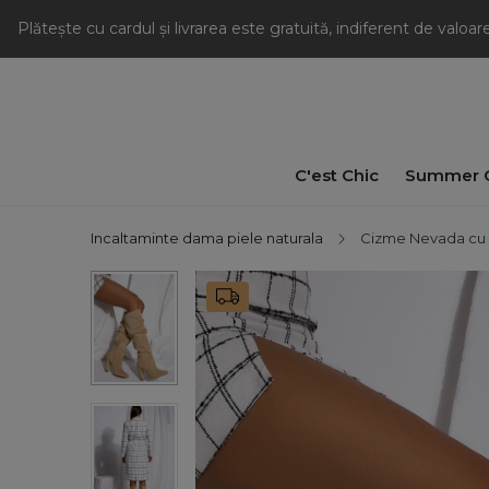
Plătește cu cardul și livrarea este gratuită, indiferent de valoa
C'est Chic
Summer C
Incaltaminte dama piele naturala
Cizme Nevada cu t