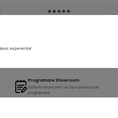
ste de calitate, iar
"Sunt exact ce cautam! Ii
tă exact ca în
recomand din tot sufletul."
 mulțumită!"
ățesc experiența!
opescu
- Andreea Zanfir
Programare Showroom
Vizita la showroom se face pe baza de
programare