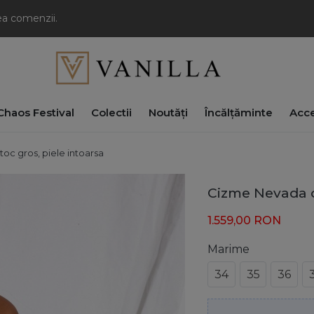
rea comenzii.
haos Festival
Colectii
Noutăți
Încălțăminte
Acce
oc gros, piele intoarsa
Cizme Nevada c
1.559,00
RON
Marime
34
35
36