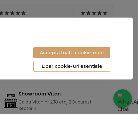
"Livrare rapida, produs
"Încălțămintea e superbă și
impecabil. Mi-au atras toate
foarte confortabilă. Cu
privirile la birou."
siguranta revin cu o nouă
comandă!"
Accepta toate cookie-urile
- Raluca Voicu
- Mihaela T.
Doar cookie-uri esentiale
Showroom Vitan
Calea Vitan nr 238 etaj 2 Bucuresti
Sector 4