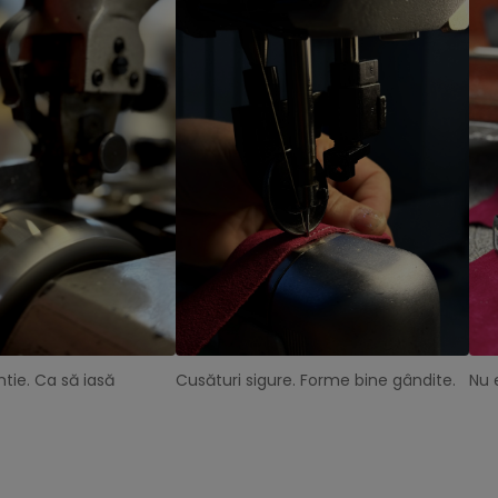
tie. Ca să iasă
Cusături sigure. Forme bine gândite.
Nu 