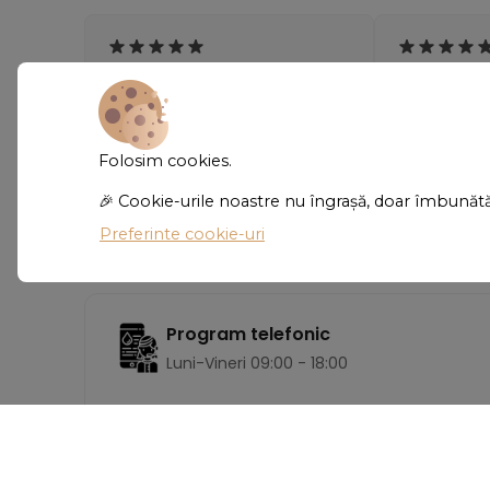
"Super comozi! Nu mă așteptam
"Materialul e
să îmi placă chiar atât de mult.
culoarea ara
Îi port aproape zilnic."
poze. Foarte
Folosim cookies.
🎉 Cookie-urile noastre nu îngrașă, doar îmbunăt
- Ioana Cîrstea
- Carmen P
Preferinte cookie-uri
Program telefonic
Luni-Vineri 09:00 - 18:00