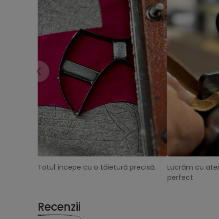
Totul începe cu o tăietură precisă.
Lucrăm cu aten
perfect
Recenzii