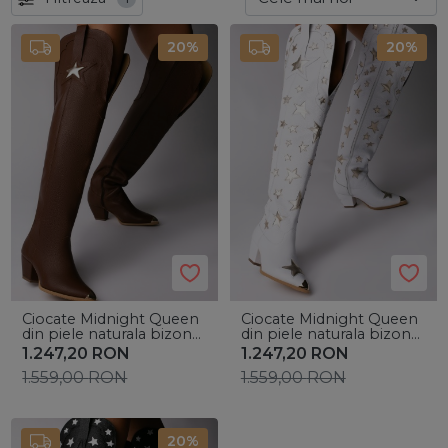
20%
20%
Ciocate Midnight Queen
Ciocate Midnight Queen
din piele naturala bizon
din piele naturala bizon
maro si accesorii aurii
alb si stelute aurii
1.247,20
RON
1.247,20
RON
1.559,00
RON
1.559,00
RON
20%