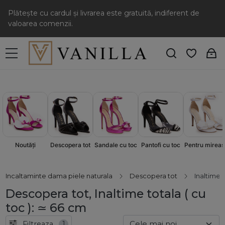
Plătește cu cardul și livrarea este gratuită, indiferent de
valoarea comenzii.
Sandale cu toc
Pantofi cu toc
Descopera tot
Pentru mireas
Noutăți
Incaltaminte dama piele naturala
Descopera tot
Inaltime t
Descopera tot, Inaltime totala ( cu
toc ): ≃ 66 cm
Filtreaza
1