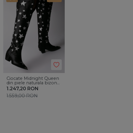
Ciocate Midnight Queen
din piele naturala bizon
negru si stelute argintii
1.247,20
RON
1.559,00
RON