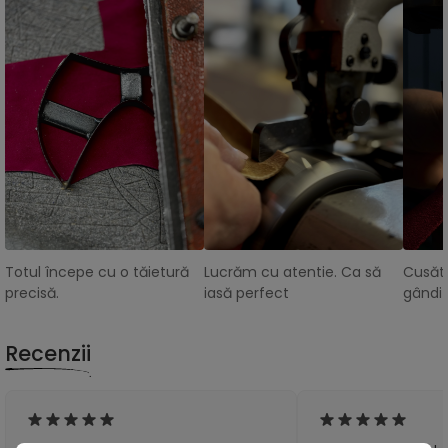
Totul începe cu o tăietură
Lucrăm cu atentie. Ca să
Cusătu
precisă.
iasă perfect
gândit
Recenzii