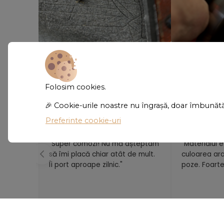
Totul începe cu o tăietură precisă.
Lucrăm cu aten
perfect
Folosim cookies.
Recenzii
🎉 Cookie-urile noastre nu îngrașă, doar îmbunăt
Preferinte cookie-uri
"Super comozi! Nu mă așteptam
"Materialul e
să îmi placă chiar atât de mult.
culoarea ara
Îi port aproape zilnic."
poze. Foarte
- Ioana Cîrstea
- Carmen P