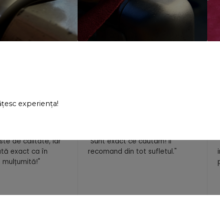
tie. Ca să iasă
Cusături sigure. Forme bine gândite.
Nu 
ățesc experiența!
ste de calitate, iar
"Sunt exact ce cautam! Ii
tă exact ca în
recomand din tot sufletul."
 mulțumită!"
opescu
- Andreea Zanfir