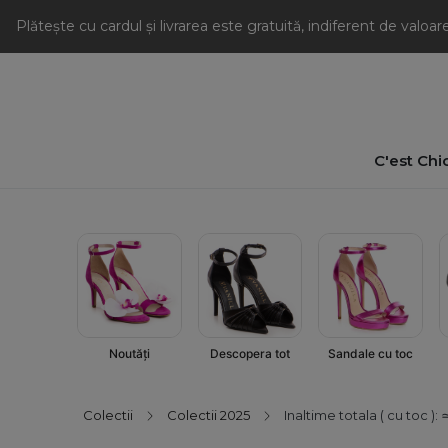
Plătește cu cardul și livrarea este gratuită, indiferent de valoa
C'est Chi
Sandale cu toc
Descopera tot
Noutăți
Colectii
Colectii 2025
Inaltime totala ( cu toc ):