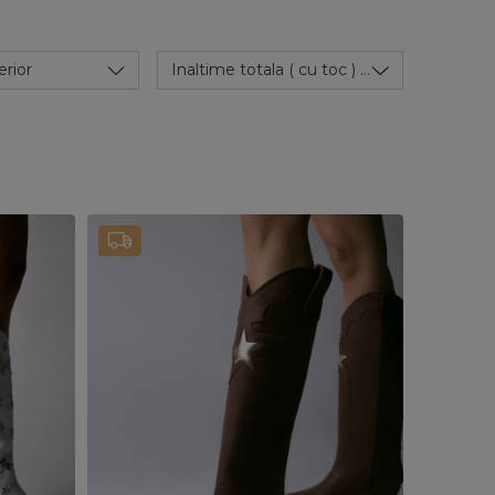
erior
Inaltime totala ( cu toc )
(1)