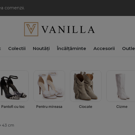
rea comenzii.
c
Colectii
Noutăți
Încălțăminte
Accesorii
Outle
Pantofi cu toc
Ciocate
Cizme
Pentru mireasa
 ≃ 43 cm