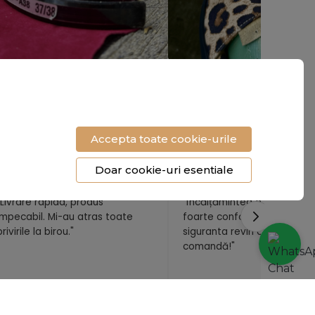
e orice piele. Și nu e tăiată oricum.
Nu e orice piele. Și nu e tăiat
Accepta toate cookie-urile
Doar cookie-uri esentiale
"Livrare rapida, produs
"Încălțămintea e superbă și
impecabil. Mi-au atras toate
foarte confortabilă. Cu
privirile la birou."
siguranta revin cu o nouă
comandă!"
- Raluca Voicu
- Mihaela T.