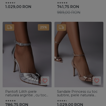
rep argintiu
intoarsa neagra
1.029,00
RON
741,75
RON
989,00
RON
25%
Pantofi Lilith piele
Sandale Princess cu toc
naturala argintie , cu toc
subtire, piele naturala
subtire
rep sampanie
786,75
RON
1.029,00
RON