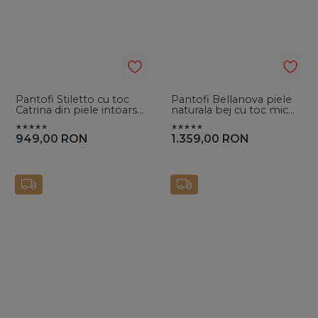
Pantofi Stiletto cu toc
Pantofi Bellanova piele
Catrina din piele intoarsa
naturala bej cu toc mic
Red
evazat si broderie
949,00
RON
1.359,00
RON