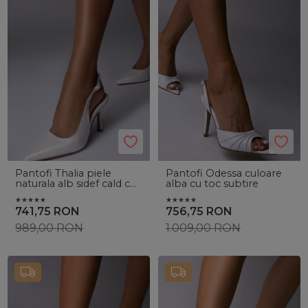
Pantofi Thalia piele
Pantofi Odessa culoare
naturala alb sidef cald cu
alba cu toc subtire
toc mic evazat
741,75
RON
756,75
RON
989,00
RON
1.009,00
RON