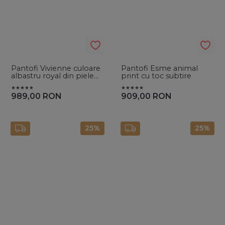
Pantofi Vivienne culoare
Pantofi Esme animal
albastru royal din piele
print cu toc subtire
intoarsa cu toc subtire
989,00
RON
909,00
RON
25%
25%