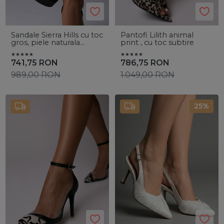
Sandale Sierra Hills cu toc
Pantofi Lilith animal
gros, piele naturala
print , cu toc subtire
neagra
741,75
RON
786,75
RON
989,00
RON
1.049,00
RON
25%