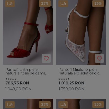
25%
25%
Pantofi Lilith piele
Pantofi Miralune piele
naturala rosie de dama,
naturala alb sidef cald cu
cu toc subtire
toc mic evazat si dantela
Chantilly
786,75
RON
1.019,25
RON
1.049,00
RON
1.359,00
RON
25%
25%