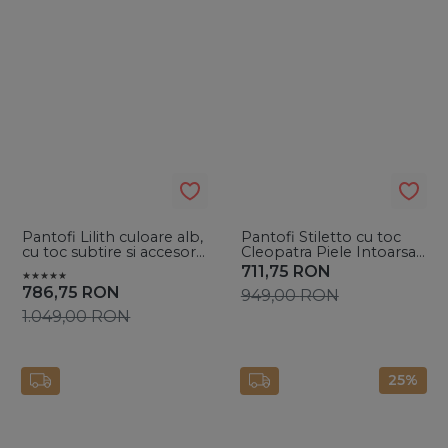
Pantofi Lilith culoare alb,
Pantofi Stiletto cu toc
cu toc subtire si accesorii
Cleopatra Piele Intoarsa
argintii
de dama
711,75
RON
786,75
RON
949,00
RON
1.049,00
RON
25%