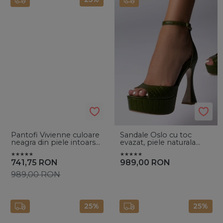
Pantofi Vivienne culoare
Sandale Oslo cu toc
neagra din piele intoarsa
evazat, piele naturala
cu toc subtire
croco verde army
741,75
RON
989,00
RON
989,00
RON
25%
25%