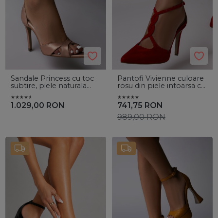
Sandale Princess cu toc
Pantofi Vivienne culoare
subtire, piele naturala
rosu din piele intoarsa cu
sampanie
toc subtire
1.029,00
RON
741,75
RON
989,00
RON