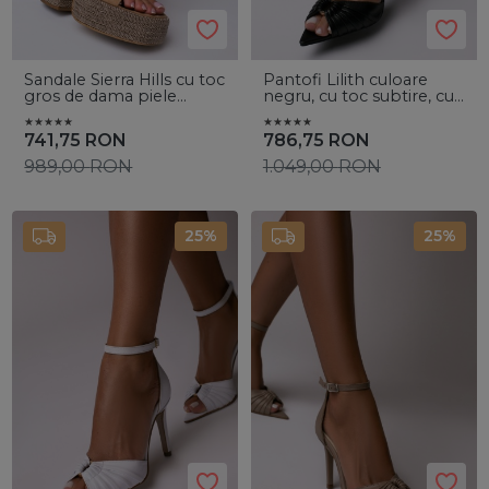
Sandale Sierra Hills cu toc
Pantofi Lilith culoare
gros de dama piele
negru, cu toc subtire, cu
naturala intoarsa bej
accesorii aurii
741,75
RON
786,75
RON
989,00
RON
1.049,00
RON
25%
25%