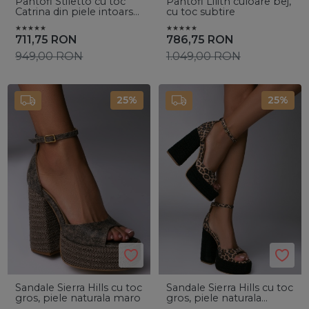
Pantofi Stiletto cu toc
Pantofi Lilith culoare bej,
Catrina din piele intoarsa
cu toc subtire
Yellow
711,75
RON
786,75
RON
949,00
RON
1.049,00
RON
25%
25%
Sandale Sierra Hills cu toc
Sandale Sierra Hills cu toc
gros, piele naturala maro
gros, piele naturala
animal print