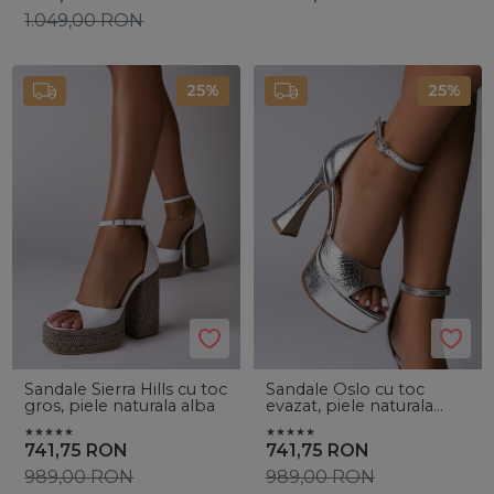
1.049,00
RON
25%
25%
Sandale Sierra Hills cu toc
Sandale Oslo cu toc
gros, piele naturala alba
evazat, piele naturala
croco argintie
741,75
RON
741,75
RON
989,00
RON
989,00
RON