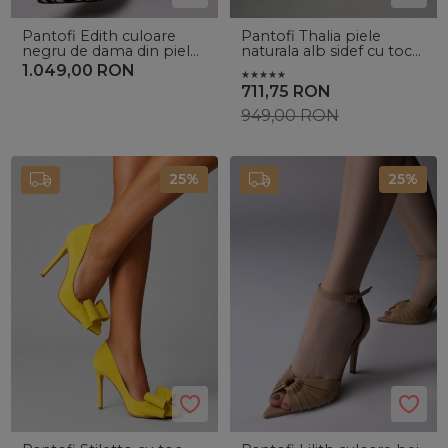
Pantofi Edith culoare
Pantofi Thalia piele
negru de dama din piele
naturala alb sidef cu toc
de ponei cu toc subtire
mic evazat si perle
1.049,00
RON
711,75
RON
949,00
RON
25%
25%