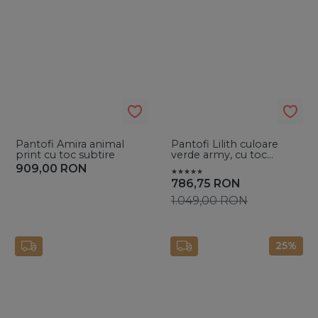
Pantofi Amira animal
Pantofi Lilith culoare
print cu toc subtire
verde army, cu toc
subtire
909,00
RON
786,75
RON
1.049,00
RON
25%