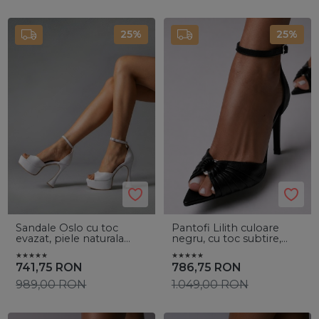
25%
25%
Sandale Oslo cu toc
Pantofi Lilith culoare
evazat, piele naturala
negru, cu toc subtire,
alba
accesorii argintii
741,75
RON
786,75
RON
989,00
RON
1.049,00
RON