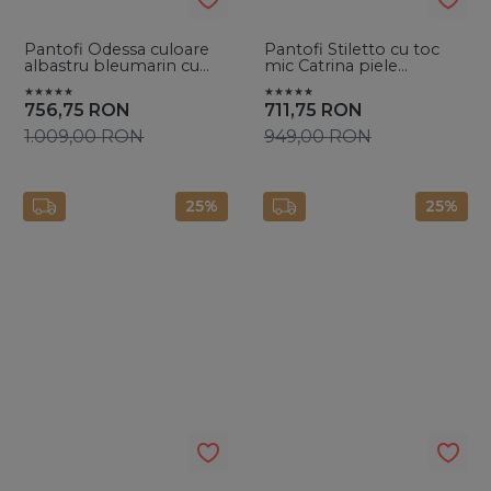
Pantofi Odessa culoare
Pantofi Stiletto cu toc
albastru bleumarin cu
mic Catrina piele
toc subtire - Vanilla Days
naturala, aurii
756,75
RON
711,75
RON
1.009,00
RON
949,00
RON
25%
25%