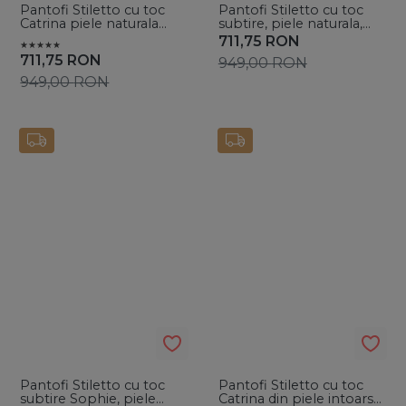
Pantofi Stiletto cu toc
Pantofi Stiletto cu toc
Catrina piele naturala
subtire, piele naturala,
intoarsa, negri
aurii
711,75
RON
711,75
RON
949,00
RON
949,00
RON
Pantofi Stiletto cu toc
Pantofi Stiletto cu toc
subtire Sophie, piele
Catrina din piele intoarsa