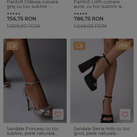
Pantofi Odessa culoare
Pantofi Lilith culoare
grej cu toc subtire -
aurie, cu toc subtire si
Vanilla Days
accesoriu auriu
756,75
RON
786,75
RON
1.009,00
RON
1.049,00
RON
25%
Sandale Princess cu toc
Sandale Sierra Hills cu toc
subtire, piele naturala
gros, piele naturala