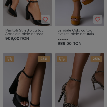
Pantofi Stiletto cu toc
Sandale Oslo cu toc
Anna din piele neteda
evazat, piele naturala
neagra - Vanilla Days
croco camel
909,00
RON
989,00
RON
25%
25%