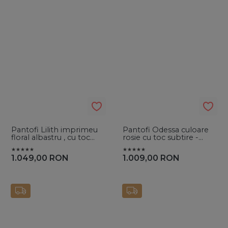
Pantofi Lilith imprimeu
Pantofi Odessa culoare
floral albastru , cu toc
rosie cu toc subtire -
gros
Vanilla Days
1.049,00
RON
1.009,00
RON