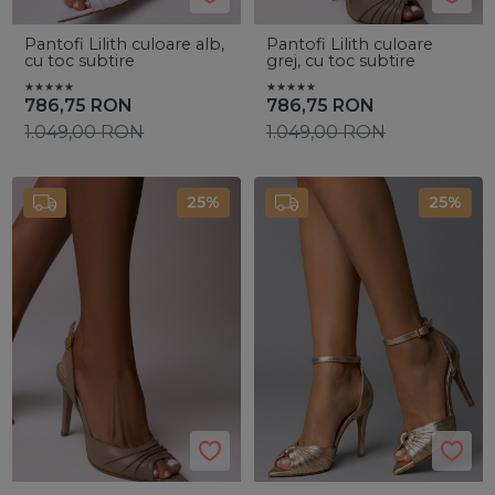
Pantofi Lilith culoare alb,
Pantofi Lilith culoare
cu toc subtire
grej, cu toc subtire
786,75
RON
786,75
RON
1.049,00
RON
1.049,00
RON
25%
25%