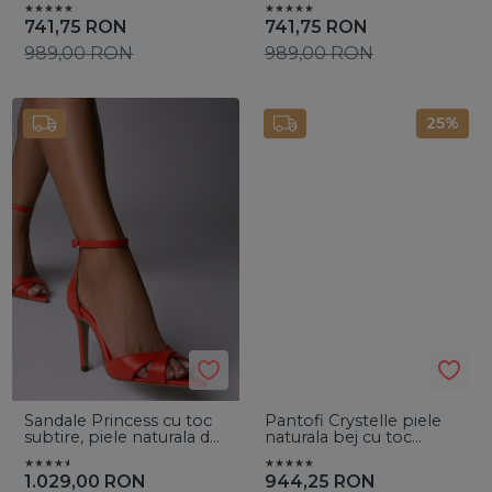
741,75
RON
741,75
RON
989,00
RON
989,00
RON
25%
Sandale Princess cu toc
Pantofi Crystelle piele
subtire, piele naturala de
naturala bej cu toc
culoare rosu corai
evazat si cristale
1.029,00
RON
944,25
RON