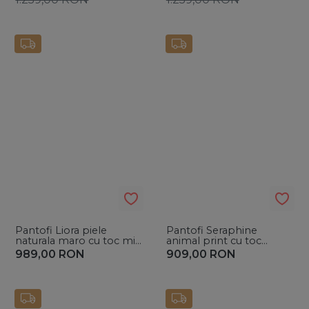
Pantofi Liora piele
Pantofi Seraphine
naturala maro cu toc mic
animal print cu toc
evazat
subtire
989,00
RON
909,00
RON