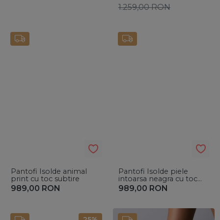
1.259,00
RON
Pantofi Isolde animal
Pantofi Isolde piele
print cu toc subtire
intoarsa neagra cu toc
subtire
989,00
RON
989,00
RON
25%