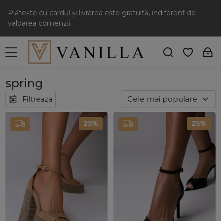
Plătește cu cardul și livrarea este gratuită, indiferent de
valoarea comenzii.
spring
Filtreaza
25%
25%