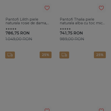
Pantofi Lilith piele
Pantofi Thalia piele
naturala rosie de dama,
naturala alba cu toc mic
cu toc subtire
evazat
786,75
RON
741,75
RON
1.049,00
RON
989,00
RON
25%
25%