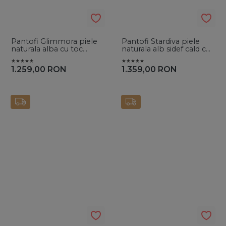
Pantofi Glimmora piele
Pantofi Stardiva piele
naturala alba cu toc
naturala alb sidef cald cu
evazat
toc mic evazat si glitter
1.259,00
RON
1.359,00
RON