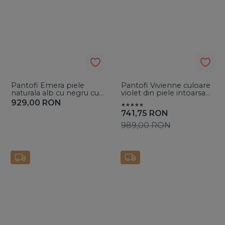
Pantofi Emera piele
Pantofi Vivienne culoare
naturala alb cu negru cu
violet din piele intoarsa
toc gros
cu toc subtire
929,00
RON
741,75
RON
989,00
RON