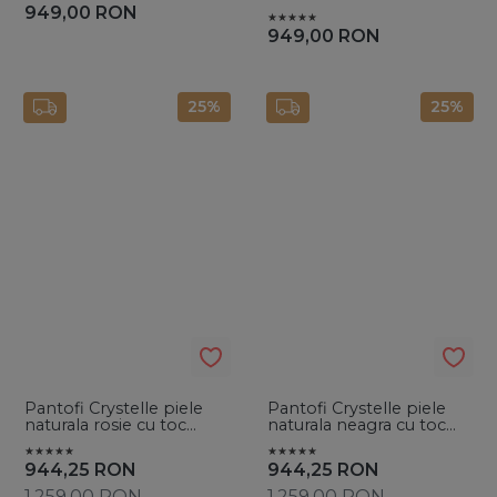
naturala, negri
Bej
949,00
RON
949,00
RON
25%
25%
Pantofi Crystelle piele
Pantofi Crystelle piele
naturala rosie cu toc
naturala neagra cu toc
evazat si cristale
evazat si cristale
944,25
RON
944,25
RON
1.259,00
RON
1.259,00
RON