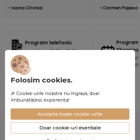
- Ioana Cîrstea
- Carmen Popesc
Program
Program telefonic
Showro
Luni-Vineri 09:00 - 18:00
Vizita la 
pe baza d
Folosim cookies.
🎉 Cookie-urile noastre nu îngrașă, doar
îmbunătățesc experiența!
Accepta toate cookie-urile
Doar cookie-uri esentiale