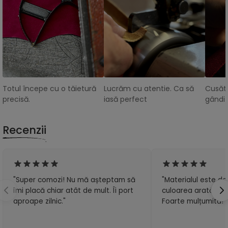
Totul începe cu o tăietură
Lucrăm cu atentie. Ca să
Cusătu
precisă.
iasă perfect
gândit
Recenzii
"Super comozi! Nu mă așteptam să
"Materialul este de 
îmi placă chiar atât de mult. Îi port
culoarea arată exa
aproape zilnic."
Foarte mulțumită!"