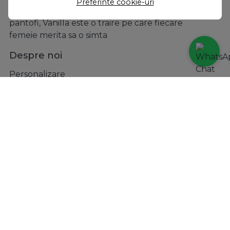
Preferinte cookie-uri
Vanilla inseamna mai mult decat o pereche de
pantofi, Vanilla este o traire pe care fiecare
femeie merita sa o simta
Despre noi
Personalizare
Despre noi
Vanilla Club
Termeni si conditii
Confidentialitate
Politica de Cookies
Asistenta
Contacteaza-ne