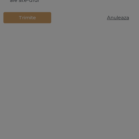
ale site-ului
Trimite
Anuleaza