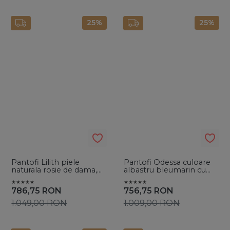
25%
25%
Pantofi Lilith piele
Pantofi Odessa culoare
naturala rosie de dama,
albastru bleumarin cu
cu toc subtire
toc subtire - Vanilla Days
786,75
RON
756,75
RON
1.049,00
RON
1.009,00
RON