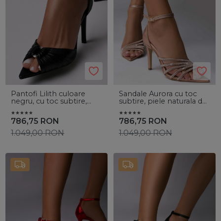
Pantofi Lilith culoare
Sandale Aurora cu toc
negru, cu toc subtire,
subtire, piele naturala de
accesorii argintii
culoare rose plus cristale
786,75
RON
786,75
RON
1.049,00
RON
1.049,00
RON