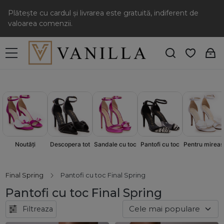
Plătește cu cardul și livrarea este gratuită, indiferent de
valoarea comenzii.
Sandale cu toc
Pantofi cu toc
Descopera tot
Pentru mireas
Noutăți
Final Spring
Pantofi cu toc Final Spring
Pantofi cu toc Final Spring
Filtreaza