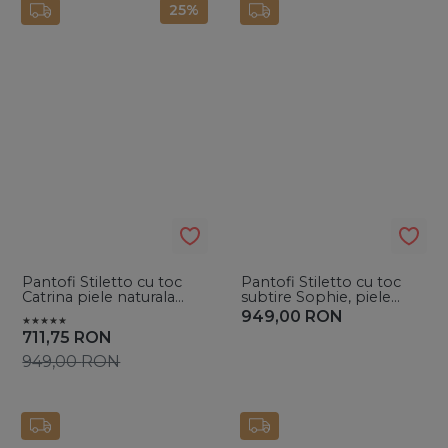
25%
Pantofi Stiletto cu toc
Pantofi Stiletto cu toc
Catrina piele naturala
subtire Sophie, piele
intoarsa, negri
naturala, negri
949,00
RON
711,75
RON
949,00
RON