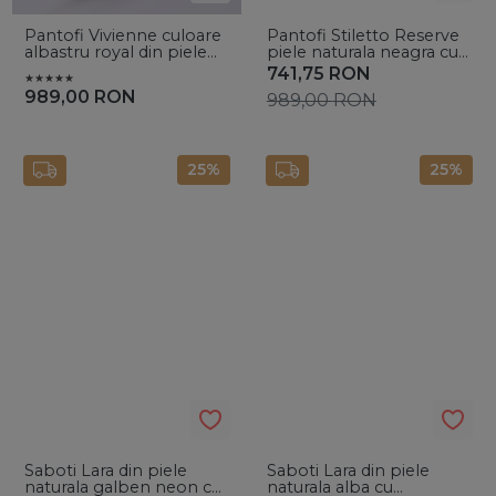
Pantofi Vivienne culoare
Pantofi Stiletto Reserve
albastru royal din piele
piele naturala neagra cu
intoarsa cu toc subtire
toc mic evazat
741,75
RON
989,00
RON
989,00
RON
25%
25%
Saboti Lara din piele
Saboti Lara din piele
naturala galben neon cu
naturala alba cu