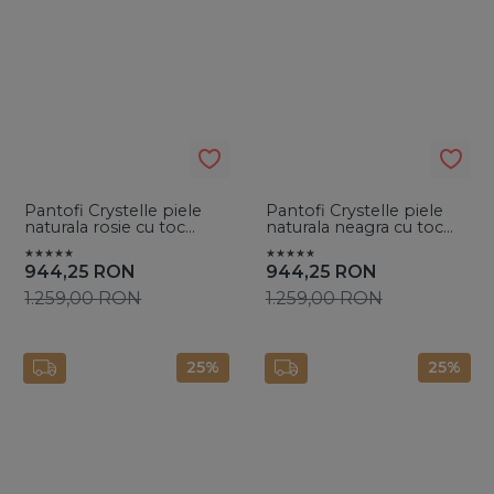
Pantofi Crystelle piele
Pantofi Crystelle piele
naturala rosie cu toc
naturala neagra cu toc
evazat si cristale
evazat si cristale
944,25
RON
944,25
RON
1.259,00
RON
1.259,00
RON
25%
25%