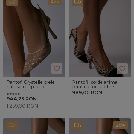
25%
Pantofi Crystelle piele
Pantofi Isolde animal
naturala bej cu toc
print cu toc subtire
evazat si cristale
989,00
RON
944,25
RON
1.259,00
RON
25%