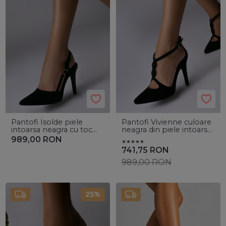
Pantofi Isolde piele
Pantofi Vivienne culoare
intoarsa neagra cu toc
neagra din piele intoarsa
subtire
cu toc subtire
989,00
RON
741,75
RON
989,00
RON
25%