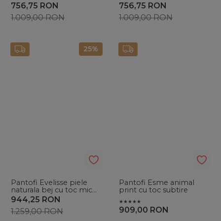
accesoriu auriu
accesoriu auriu
756,75
RON
756,75
RON
1.009,00
RON
1.009,00
RON
25%
Pantofi Evelisse piele
Pantofi Esme animal
naturala bej cu toc mic
print cu toc subtire
evazat si cristale
944,25
RON
909,00
RON
1.259,00
RON