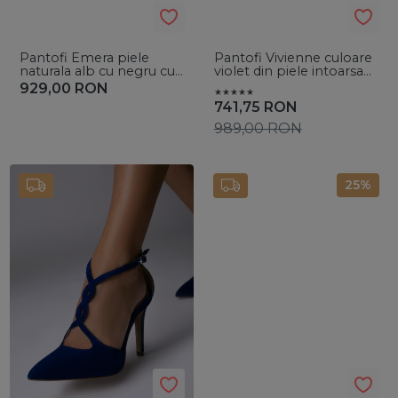
Pantofi Emera piele
Pantofi Vivienne culoare
naturala alb cu negru cu
violet din piele intoarsa
toc gros
cu toc subtire
929,00
RON
741,75
RON
989,00
RON
25%