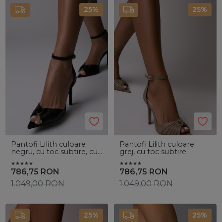
25%
25%
Pantofi Lilith culoare
Pantofi Lilith culoare
negru, cu toc subtire, cu
grej, cu toc subtire
accesorii aurii
786,75
RON
786,75
RON
1.049,00
RON
1.049,00
RON
25%
25%