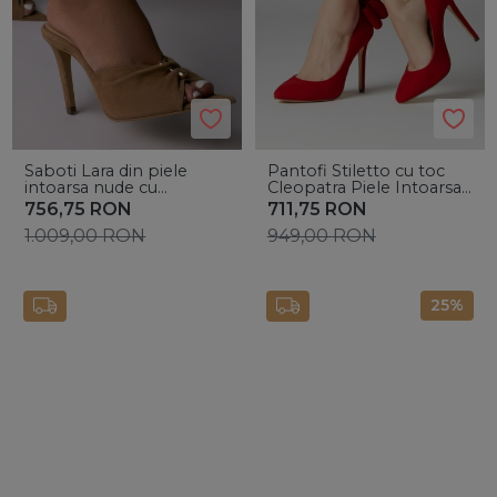
Saboti Lara din piele
Pantofi Stiletto cu toc
intoarsa nude cu
Cleopatra Piele Intoarsa
accesoriu auriu
de dama
756,75
RON
711,75
RON
1.009,00
RON
949,00
RON
25%