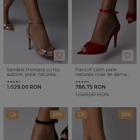
Sandale Princess cu toc
Pantofi Lilith piele
subtire, piele naturala
naturala rosie de dama,
rep sampanie
cu toc subtire
1.029,00
RON
786,75
RON
1.049,00
RON
25%
25%