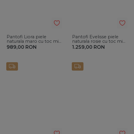
Pantofi Liora piele
Pantofi Evelisse piele
naturala maro cu toc mic
naturala rosie cu toc mic
evazat
evazat si cristale
989,00
RON
1.259,00
RON