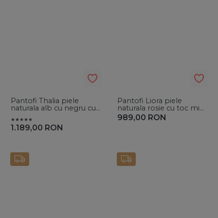
Pantofi Thalia piele
Pantofi Liora piele
naturala alb cu negru cu
naturala rosie cu toc mic
toc mic evazat
evazat
989,00
RON
1.189,00
RON