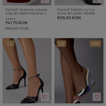
Pantofi Vivienne culoare
Pantofi Stiletto cu toc
rosu din piele intoarsa cu
Anna din piele neteda
toc subtire
neagra - Vanilla Days
909,00
RON
741,75
RON
989,00
RON
25%