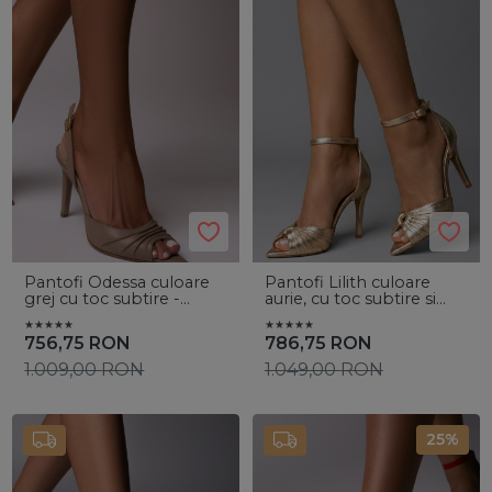
Pantofi Odessa culoare
Pantofi Lilith culoare
grej cu toc subtire -
aurie, cu toc subtire si
Vanilla Days
accesoriu auriu
756,75
RON
786,75
RON
1.009,00
RON
1.049,00
RON
25%