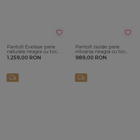
Pantofi Evelisse piele
Pantofi Isolde piele
naturala neagra cu toc
intoarsa neagra cu toc
mic evazat si cristale
subtire si cristale
1.259,00
RON
989,00
RON