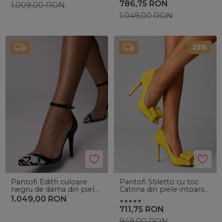
786,75
RON
1.009,00
RON
1.049,00
RON
25%
Pantofi Edith culoare
Pantofi Stiletto cu toc
negru de dama din piele
Catrina din piele intoarsa
de ponei cu toc subtire
Yellow
1.049,00
RON
711,75
RON
949,00
RON