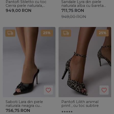
Pantofi Stiletto cu toc
Sandale Lyra din piele
Cierra piele naturala,
naturala alba cu bareta
negre
holografica
949,00
RON
711,75
RON
949,00
RON
25%
25%
Saboti Lara din piele
Pantofi Lilith animal
naturala neagra cu
print , cu toc subtire
accesoriu argintiu
756,75
RON