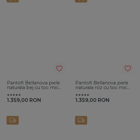
Pantofi Bellanova piele
Pantofi Bellanova piele
naturala bej cu toc mic
naturala roz cu toc mic
evazat si broderie
evazat si broderie
1.359,00
RON
1.359,00
RON