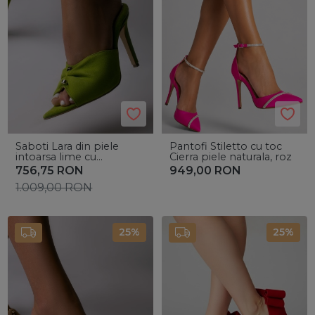
Saboti Lara din piele
Pantofi Stiletto cu toc
intoarsa lime cu
Cierra piele naturala, roz
accesoriu argintiu
756,75
RON
949,00
RON
1.009,00
RON
25%
25%