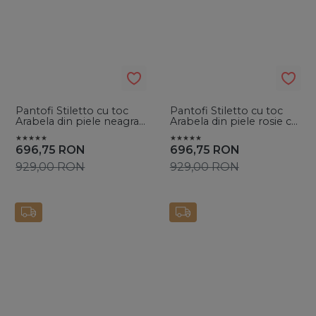
Pantofi Stiletto cu toc
Pantofi Stiletto cu toc
Arabela din piele neagra
Arabela din piele rosie cu
cu cristale si funda
cristale si funda
696,75
RON
696,75
RON
929,00
RON
929,00
RON