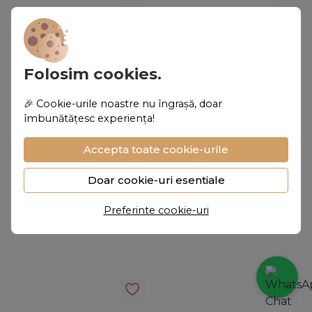
Pantofi Stiletto cu toc
Pantofi Vivienne culoare
Corina piele intoarsa
bej din piele intoarsa cu
Folosim cookies.
mov
toc subtire
909,00
RON
989,00
RON
🎉 Cookie-urile noastre nu îngrașă, doar
îmbunătățesc experiența!
25%
25%
Accepta toate cookie-urile
Doar cookie-uri esentiale
Preferinte cookie-uri