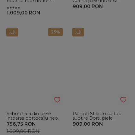
rosie cu toc subtire -
Corina piele intoarsa
Vanilla Days
galbena
909,00
RON
1.009,00
RON
25%
Saboti Lara din piele
Pantofi Stiletto cu toc
intoarsa portocaliu neon
subtire Dora, piele
cu accesoriu auriu
naturala intoarsa, negri
756,75
RON
909,00
RON
1.009,00
RON