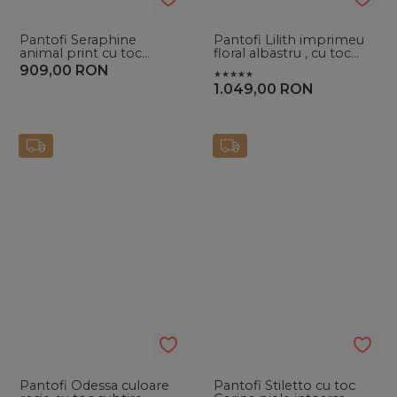
Pantofi Seraphine
Pantofi Lilith imprimeu
animal print cu toc
floral albastru , cu toc
subtire
gros
909,00
RON
1.049,00
RON
Pantofi Odessa culoare
Pantofi Stiletto cu toc