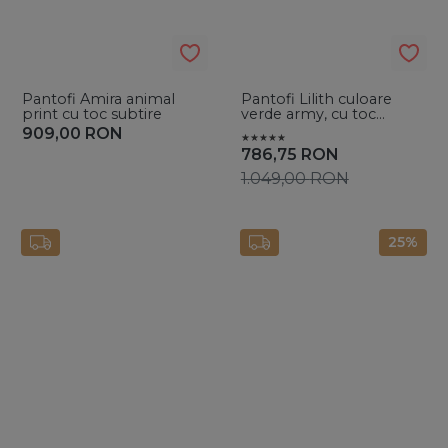
Pantofi Amira animal
Pantofi Lilith culoare
print cu toc subtire
verde army, cu toc
subtire
909,00
RON
786,75
RON
1.049,00
RON
25%