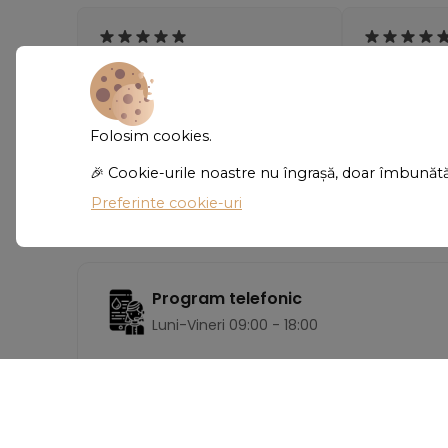
"Super comozi! Nu mă așteptam
"Materialul e
să îmi placă chiar atât de mult.
culoarea ara
Îi port aproape zilnic."
poze. Foarte
Folosim cookies.
🎉 Cookie-urile noastre nu îngrașă, doar îmbunăt
- Ioana Cîrstea
- Carmen P
Preferinte cookie-uri
Program telefonic
Luni-Vineri 09:00 - 18:00