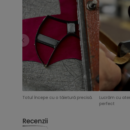
Totul începe cu o tăietură precisă.
Lucrăm cu aten
perfect
Recenzii