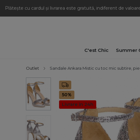
Plătește cu cardul și livrarea este gratuită, indiferent de valoa
C'est Chic
Summer C
Outlet
Sandale Ankara Mistic cu toc mic subtire, piele
50%
Livrare in 24h