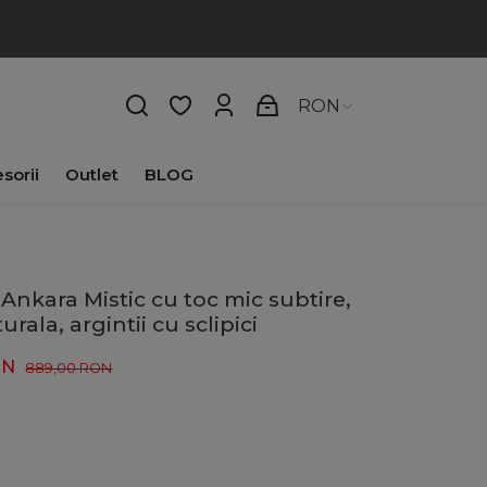
RON
sorii
Outlet
BLOG
Ankara Mistic cu toc mic subtire,
urala, argintii cu sclipici
ON
889,00
RON