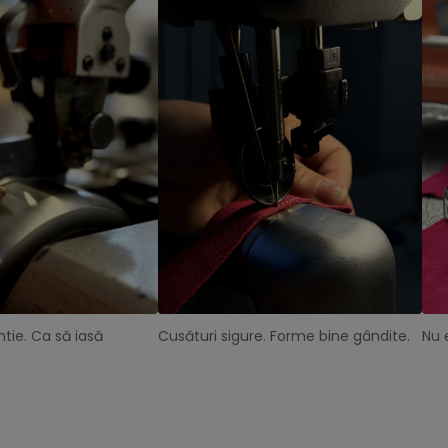
tie. Ca să iasă
Cusături sigure. Forme bine gândite.
Nu 