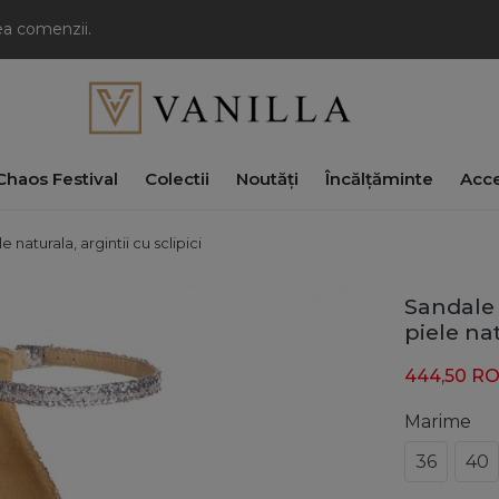
rea comenzii.
haos Festival
Colectii
Noutăți
Încălțăminte
Acce
 naturala, argintii cu sclipici
Sandale 
piele nat
444,50
R
Marime
36
40