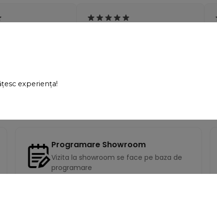
ste de calitate, iar
"Sunt exact ce cautam! Ii
tă exact ca în
recomand din tot sufletul."
 mulțumită!"
ățesc experiența!
opescu
- Andreea Zanfir
Programare Showroom
Vizita la showroom se face pe baza de
programare