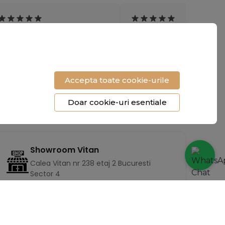
"Livrare rapida, produs
"Încălțămintea e superbă și
impecabil. Mi-au atras toate
foarte confortabilă. Cu
privirile la birou."
siguranta revin cu o nouă
comandă!"
Accepta toate cookie-urile
- Raluca Voicu
- Mihaela T.
Doar cookie-uri esentiale
Showroom Vitan
Calea Vitan nr 238 etaj 2 Bucuresti
Sector 4