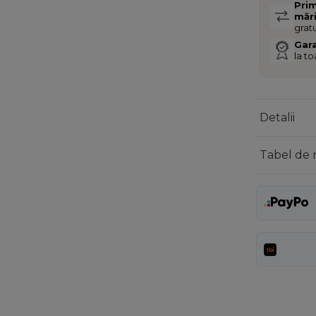
Pri
măr
gratu
Gara
la t
Detalii
Tabel de 