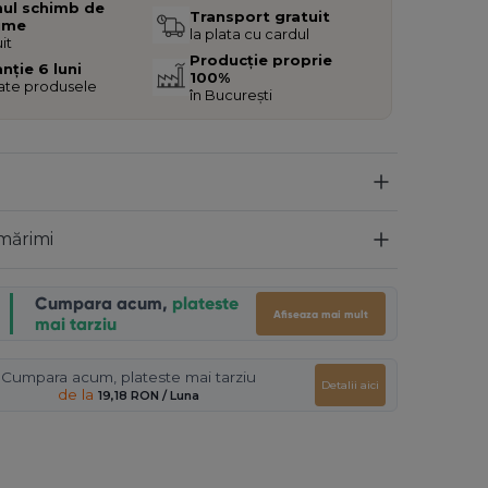
mul schimb de
Transport gratuit
ime
la plata cu cardul
it
Producție proprie
nție 6 luni
100%
oate produsele
în București
mărimi
Cumpara acum,
plateste
Afiseaza mai mult
mai tarziu
Cumpara acum, plateste mai tarziu
Detalii aici
de la
19,18 RON
/ Luna