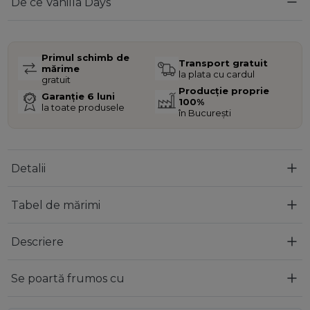
De ce Vanilla Days
Primul schimb de
Transport gratuit
mărime
la plata cu cardul
gratuit
Producție proprie
Garanție 6 luni
100%
la toate produsele
în București
Detalii
Tabel de mărimi
Descriere
Se poartă frumos cu