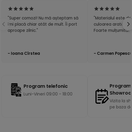
"Super comozi! Nu mă așteptam să
"Materialul este de 
îmi placă chiar atât de mult. Îi port
culoarea arată exa
aproape zilnic."
Foarte mulțumită!"
- Ioana Cîrstea
- Carmen Popesc
Program
Program telefonic
Showro
Luni-Vineri 09:00 - 18:00
Vizita la 
pe baza d