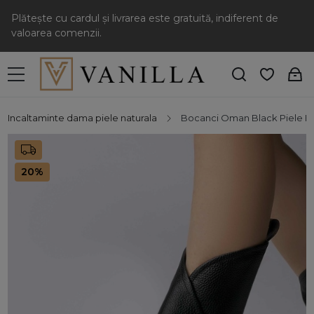
Plătește cu cardul și livrarea este gratuită, indiferent de
valoarea comenzii.
Incaltaminte dama piele naturala
Bocanci Oman Black Piele B
20%