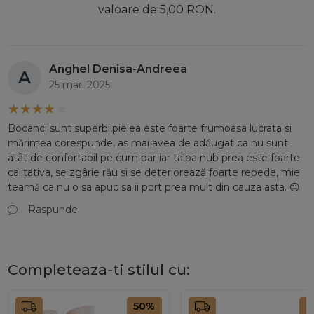
valoare de 5,00 RON.
Anghel Denisa-Andreea
A
25 mar. 2025
Bocanci sunt superbi,pielea este foarte frumoasa lucrata si
mărimea corespunde, as mai avea de adăugat ca nu sunt
atât de confortabil pe cum par iar talpa nub prea este foarte
calitativa, se zgârie rău si se deteriorează foarte repede, mie
teamă ca nu o sa apuc sa ii port prea mult din cauza asta. 😐
Raspunde
Completeaza-ti stilul cu:
50%
2