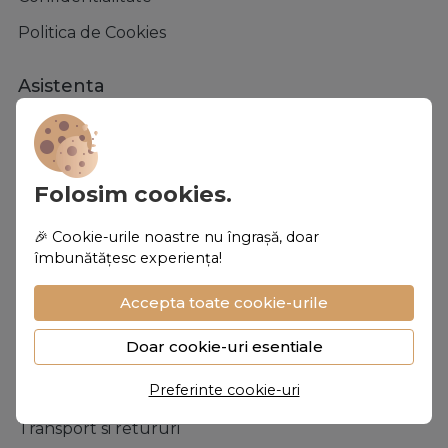
Politica de Cookies
Asistenta
Contacteaza-ne
Intrebari frecvente
Folosim cookies.
ANPC
Solutionarea litigiilor
🎉 Cookie-urile noastre nu îngrașă, doar
îmbunătățesc experiența!
Formular retur
Accepta toate cookie-urile
Magazin
Doar cookie-uri esentiale
Contul meu
Preferinte cookie-uri
Metode de plata
Transport si retururi