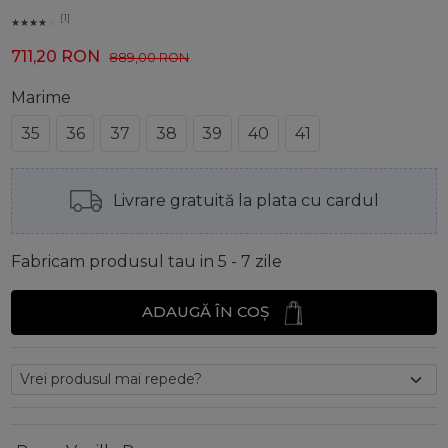
[1]
711,20
RON
889,00
RON
Marime
35
36
37
38
39
40
41
Livrare gratuită la plata cu cardul
Fabricam produsul tau in 5 - 7 zile
ADAUGĂ ÎN COȘ