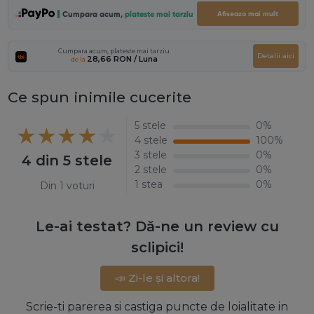
Cumpara acum,
plateste mai tarziu
Afiseaza mai mult
Cumpara acum, plateste mai tarziu
Detalii aici
28,66 RON
/ Luna
de la
Ce spun inimile cucerite
5 stele
0%
4 stele
100%
3 stele
0%
4 din 5 stele
2 stele
0%
1 stea
0%
Din 1 voturi
Le-ai testat? Dă-ne un review cu
sclipici!
📣 Zi-le și altora!
Scrie-ti parerea si castiga puncte de loialitate in