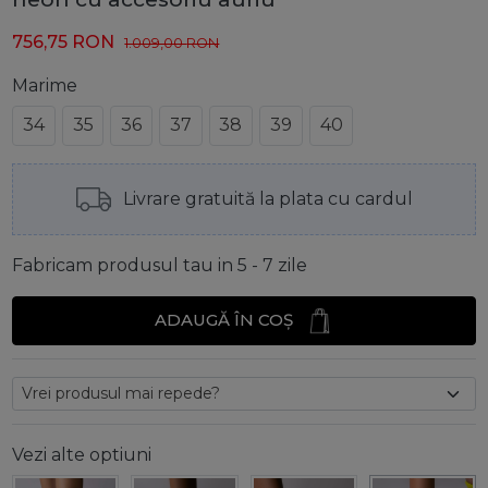
756,75
RON
1.009,00
RON
Marime
34
35
36
37
38
39
40
Livrare gratuită la plata cu cardul
Fabricam produsul tau in 5 - 7 zile
ADAUGĂ ÎN COȘ
Vezi alte optiuni