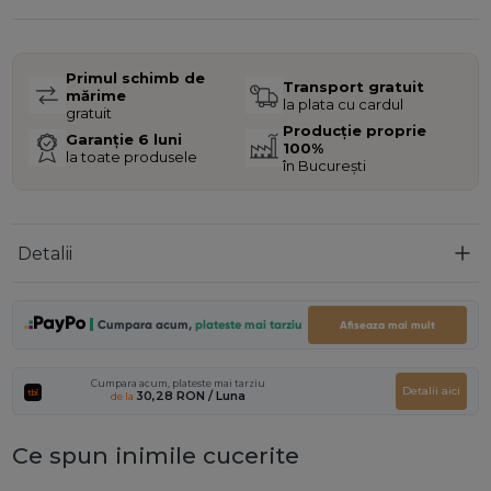
Primul schimb de
Transport gratuit
mărime
la plata cu cardul
gratuit
Producție proprie
Garanție 6 luni
100%
la toate produsele
în București
Detalii
Cumpara acum,
plateste mai tarziu
Afiseaza mai mult
Cumpara acum, plateste mai tarziu
Detalii aici
30,28 RON
/ Luna
de la
Ce spun inimile cucerite