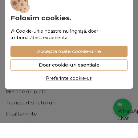
Contacteaza-ne
Folosim cookies.
Intrebari frecvente
ANPC
🎉 Cookie-urile noastre nu îngrașă, doar
îmbunătățesc experiența!
Solutionarea litigiilor
Accepta toate cookie-urile
Formular retur
Doar cookie-uri esentiale
Magazin
Preferinte cookie-uri
Contul meu
Metode de plata
Transport si retururi
Incaltaminte
Accesorii