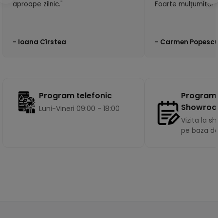
aproape zilnic."
Foarte mulțumită!"
- Ioana Cîrstea
- Carmen Popesc
Program
Program telefonic
Showro
Luni-Vineri 09:00 - 18:00
Vizita la 
pe baza d