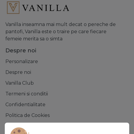
Vanilla inseamna mai mult decat o pereche de
pantofi, Vanilla este o traire pe care fiecare
femeie merita sa o simta
Despre noi
Personalizare
Despre noi
Vanilla Club
Termeni si conditii
Confidentialitate
Politica de Cookies
Asistenta