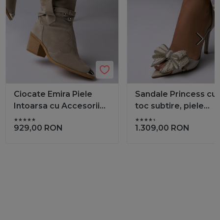
Ciocate Emira Piele
Sandale Princess cu
Intoarsa cu Accesorii
toc subtire, piele
Argintii - Vanilla Days
naturala de culoare
929,00
RON
1.309,00
RON
ivoire - Vanilla Days