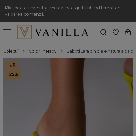
Plătește cu cardul și livrarea este gratuită, indiferent de
valoarea comenzii.
Colectii
Color Therapy
Saboti Lara din piele naturala galb
25%