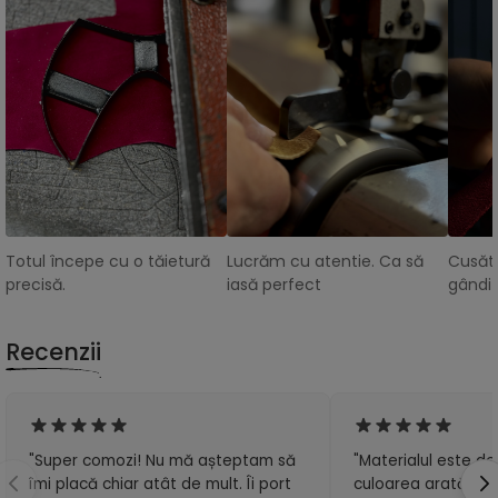
Totul începe cu o tăietură
Lucrăm cu atentie. Ca să
Cusătu
precisă.
iasă perfect
gândit
Recenzii
"Super comozi! Nu mă așteptam să
"Materialul este de 
îmi placă chiar atât de mult. Îi port
culoarea arată exa