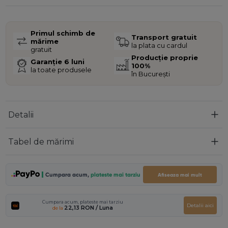
Primul schimb de
Transport gratuit
mărime
la plata cu cardul
gratuit
Producție proprie
Garanție 6 luni
100%
la toate produsele
în București
Detalii
Tabel de mărimi
Cumpara acum,
plateste mai tarziu
Afiseaza mai mult
Cumpara acum, plateste mai tarziu
Detalii aici
22,13 RON
/ Luna
de la