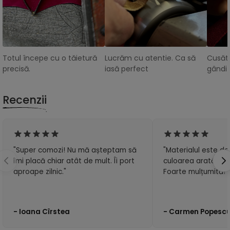
Totul începe cu o tăietură
Lucrăm cu atentie. Ca să
Cusătu
precisă.
iasă perfect
gândit
Recenzii
"Super comozi! Nu mă așteptam să
"Materialul este de 
îmi placă chiar atât de mult. Îi port
culoarea arată exa
aproape zilnic."
Foarte mulțumită!"
- Ioana Cîrstea
- Carmen Popesc