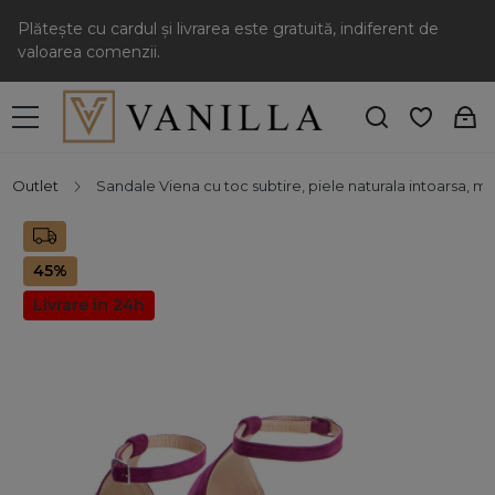
Plătește cu cardul și livrarea este gratuită, indiferent de
valoarea comenzii.
Outlet
Sandale Viena cu toc subtire, piele naturala intoarsa, m
45%
Livrare in 24h