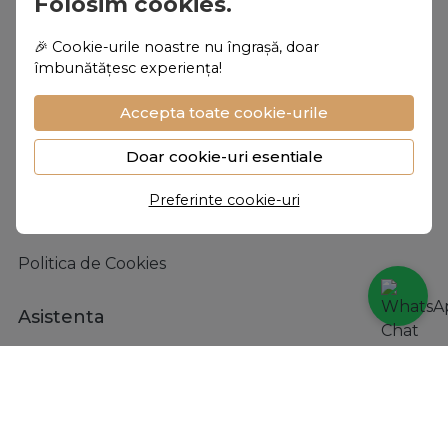
Folosim cookies.
femeie merita sa o simta
Despre noi
🎉 Cookie-urile noastre nu îngrașă, doar
îmbunătățesc experiența!
Personalizare
Accepta toate cookie-urile
Despre noi
Vanilla Club
Doar cookie-uri esentiale
Termeni si conditii
Preferinte cookie-uri
Confidentialitate
Politica de Cookies
Asistenta
Contacteaza-ne
Intrebari frecvente
ANPC