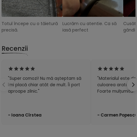
Totul începe cu o tăietură
Lucrăm cu atentie. Ca să
Cusătu
precisă.
iasă perfect
gândit
Recenzii
"Super comozi! Nu mă așteptam să
"Materialul este de 
îmi placă chiar atât de mult. Îi port
culoarea arată exa
aproape zilnic."
Foarte mulțumită!"
- Ioana Cîrstea
- Carmen Popesc