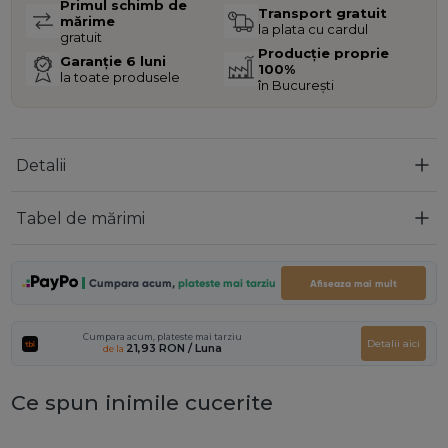
Primul schimb de
Transport gratuit
mărime
la plata cu cardul
gratuit
Producție proprie
Garanție 6 luni
100%
la toate produsele
în București
Detalii
Tabel de mărimi
Cumpara acum,
plateste mai tarziu
Afiseaza mai mult
Cumpara acum, plateste mai tarziu
Detalii aici
21,93 RON
/ Luna
de la
Ce spun inimile cucerite