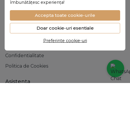
îmbunătățesc experiența!
Despre noi
Personalizare
Accepta toate cookie-urile
Despre noi
Doar cookie-uri esentiale
Vanilla Club
Preferinte cookie-uri
Termeni si conditii
Confidentialitate
Politica de Cookies
Asistenta
Contacteaza-ne
Intrebari frecvente
ANPC
Solutionarea litigiilor