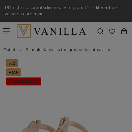
Plătește cu cardul și livrarea este gratuită, indiferent de
valoarea comenzii.
Outlet
Sandale Karina cu toc gros, piele naturala, bej
45%
Livrare in 24h