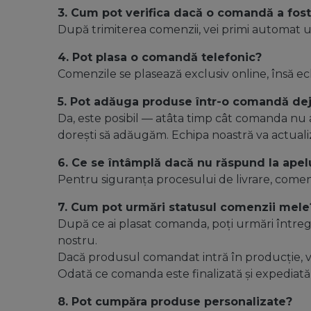
3. Cum pot verifica dacă o comandă a fost
După trimiterea comenzii, vei primi automat un
4. Pot plasa o comandă telefonic?
Comenzile se plasează exclusiv online, însă ec
5. Pot adăuga produse într-o comandă dej
Da, este posibil — atâta timp cât comanda nu 
dorești să adăugăm. Echipa noastră va actualiza
6. Ce se întâmplă dacă nu răspund la apel
Pentru siguranța procesului de livrare, come
7. Cum pot urmări statusul comenzii mele
După ce ai plasat comanda, poți urmări întregu
nostru.
Dacă produsul comandat intră în producție, vei
Odată ce comanda este finalizată și expediată
8. Pot cumpăra produse personalizate?