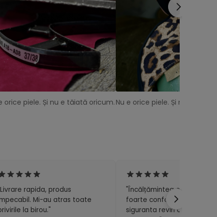
e orice piele. Și nu e tăiată oricum.
Nu e orice piele. Și nu e tăiat
"Livrare rapida, produs
"Încălțămintea e superbă și
impecabil. Mi-au atras toate
foarte confortabilă. Cu
privirile la birou."
siguranta revin cu o nouă