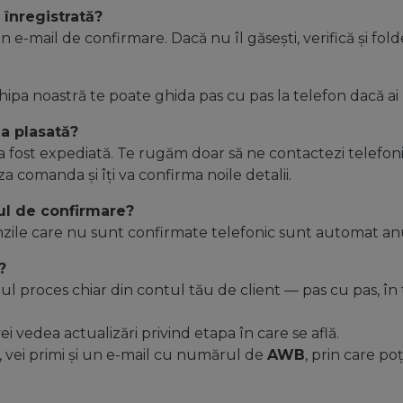
 înregistrată?
 e-mail de confirmare. Dacă nu îl găsești, verifică și fo
hipa noastră te poate ghida pas cu pas la telefon dacă ai
a plasată?
a fost expediată. Te rugăm doar să ne contactezi telefoni
 comanda și îți va confirma noile detalii.
ul de confirmare?
nzile care nu sunt confirmate telefonic sunt automat an
?
l proces chiar din contul tău de client — pas cu pas, în 
 vedea actualizări privind etapa în care se află.
, vei primi și un e-mail cu numărul de
AWB
, prin care po