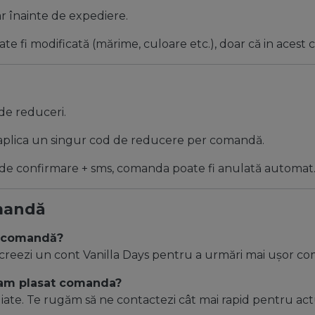
 înainte de expediere.
 fi modificată (mărime, culoare etc.), doar că in acest 
de reduceri.
aplica un singur cod de reducere per comandă.
 de confirmare + sms, comanda poate fi anulată automat
omandă
 o comandă?
creezi un cont Vanilla Days pentru a urmări mai ușor comenz
e am plasat comanda?
ate. Te rugăm să ne contactezi cât mai rapid pentru actu