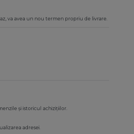
caz, va avea un nou termen propriu de livrare.
.
ile și istoricul achizițiilor.
alizarea adresei.