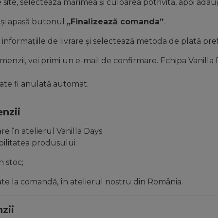
site, selectează mărimea și culoarea potrivită, apoi ada
și apasă butonul
„Finalizează comanda”
.
nformațiile de livrare și selectează metoda de plată pref
enzii, vei primi un e-mail de confirmare. Echipa Vanilla
ate fi anulată automat.
nzii
 în atelierul Vanilla Days.
bilitatea produsului:
 stoc;
te la comandă, în atelierul nostru din România.
zii