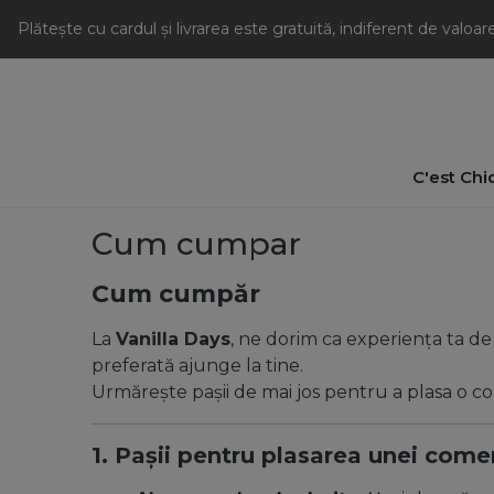
Plătește cu cardul și livrarea este gratuită, indiferent de valoa
C'est Chi
Cum cumpar
Cum cumpăr
La
Vanilla Days
, ne dorim ca experiența ta de
preferată ajunge la tine.
Urmărește pașii de mai jos pentru a plasa o com
1. Pașii pentru plasarea unei come