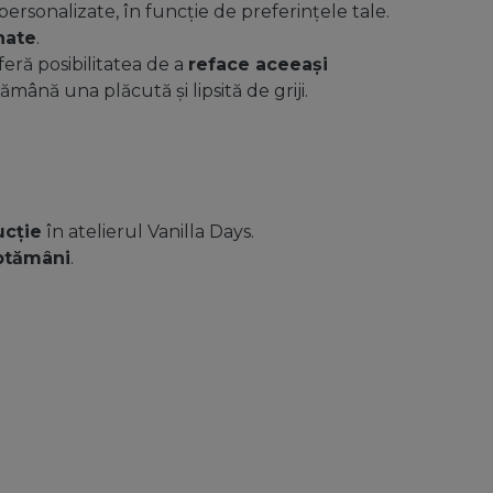
ersonalizate, în funcție de preferințele tale.
nate
.
eră posibilitatea de a
reface aceeași
ână una plăcută și lipsită de griji.
ucție
în atelierul Vanilla Days.
ptămâni
.