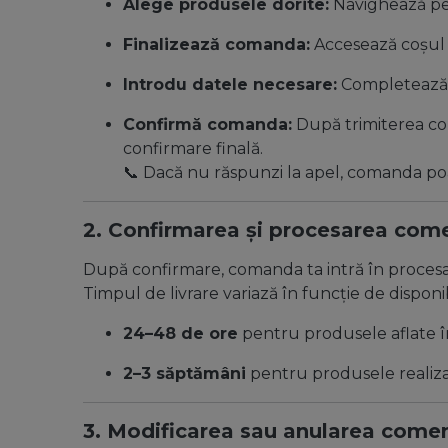
Alege produsele dorite:
Navighează pe 
Finalizează comanda:
Accesează coșul 
Introdu datele necesare:
Completează i
Confirmă comanda:
După trimiterea com
confirmare finală.
📞 Dacă nu răspunzi la apel, comanda po
2. Confirmarea și procesarea come
După confirmare, comanda ta intră în procesare
Timpul de livrare variază în funcție de disponi
24–48 de ore
pentru produsele aflate în
2–3 săptămâni
pentru produsele realiza
3. Modificarea sau anularea comen