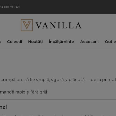
rea comenzii.
c
Colectii
Noutăți
Încălțăminte
Accesorii
Outle
 cumpărare să fie simplă, sigură și plăcută — de la prim
andă rapid și fără griji:
nzi