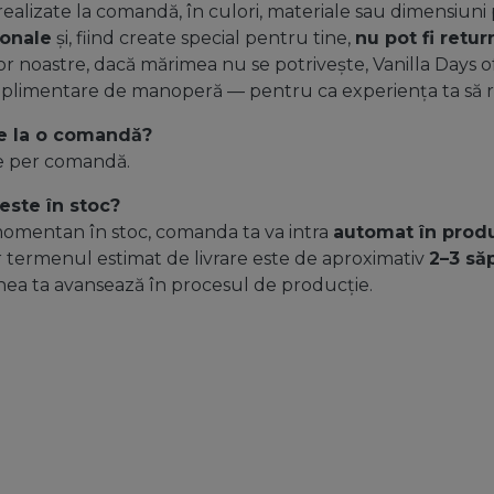
ealizate la comandă, în culori, materiale sau dimensiuni p
ionale
și, fiind create special pentru tine,
nu pot fi retur
or noastre, dacă mărimea nu se potrivește, Vanilla Days of
suplimentare de manoperă — pentru ca experiența ta să răm
re la o comandă?
re per comandă.
este în stoc?
momentan în stoc, comanda ta va intra
automat în prod
iar termenul estimat de livrare este de aproximativ
2–3 să
hea ta avansează în procesul de producție.