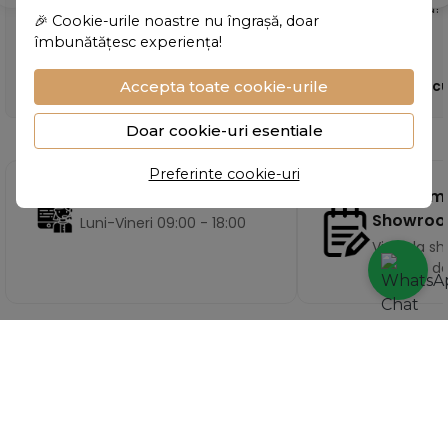
aproape zilnic."
Foarte mulțumită!"
🎉 Cookie-urile noastre nu îngrașă, doar
îmbunătățesc experiența!
- Ioana Cîrstea
- Carmen Popesc
Accepta toate cookie-urile
Doar cookie-uri esentiale
Preferinte cookie-uri
Program
Program telefonic
Showro
Luni-Vineri 09:00 - 18:00
Vizita la 
pe baza d