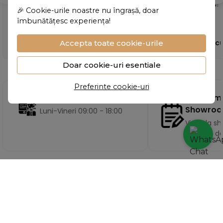
aproape zilnic."
Foarte mulțumită!"
🎉 Cookie-urile noastre nu îngrașă, doar
îmbunătățesc experiența!
- Ioana Cîrstea
- Carmen Popesc
Accepta toate cookie-urile
Doar cookie-uri esentiale
Preferinte cookie-uri
Program
Program telefonic
Showro
Luni-Vineri 09:00 - 18:00
Vizita la 
pe baza d