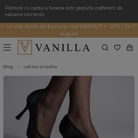
Plătește cu cardul și livrarea este gratuită, indiferent de
valoarea comenzii.
✨ Un mic motiv de bucurie: cod MARIA25 = −25% | 10–17
august
Blog
calitate si traditie