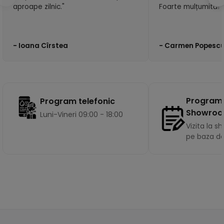
aproape zilnic."
Foarte mulțumită!"
- Ioana Cîrstea
- Carmen Popesc
Program
Program telefonic
Showro
Luni-Vineri 09:00 - 18:00
Vizita la 
pe baza d