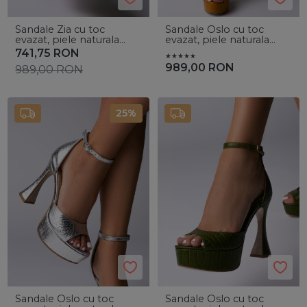
Sandale Zia cu toc
Sandale Oslo cu toc
evazat, piele naturala
evazat, piele naturala
neagra si accesoriu
croco camel
741,75
RON
argintiu
989,00
RON
989,00
RON
25%
Sandale Oslo cu toc
Sandale Oslo cu toc