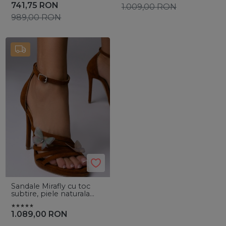
741,75
RON
1.009,00
RON
989,00
RON
Sandale Mirafly cu toc
subtire, piele naturala
maro cu fluturi
1.089,00
RON