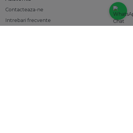
Contacteaza-ne
Intrebari frecvente
ANPC
Solutionarea litigiilor
Formular retur
Magazin
Contul meu
Metode de plata
Transport si retururi
Incaltaminte
Accesorii