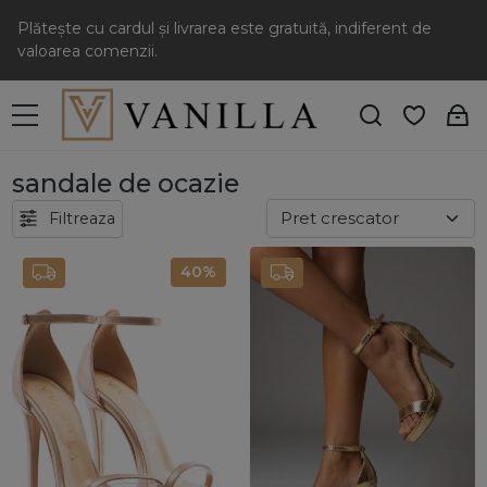
Plătește cu cardul și livrarea este gratuită, indiferent de
valoarea comenzii.
sandale de ocazie
Filtreaza
40%