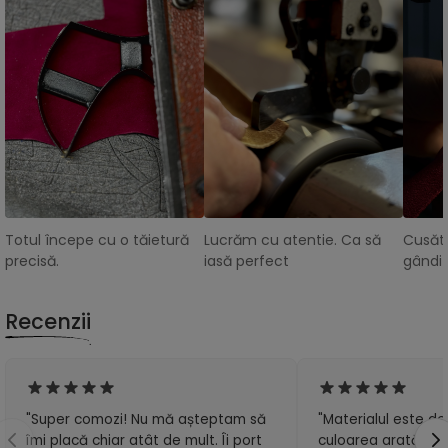
Totul începe cu o tăietură
Lucrăm cu atentie. Ca să
Cusătu
precisă.
iasă perfect
gândit
Recenzii
"Super comozi! Nu mă așteptam să
"Materialul este de 
îmi placă chiar atât de mult. Îi port
culoarea arată exa