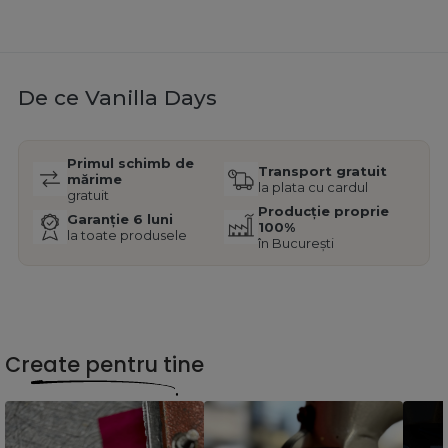
De ce Vanilla Days
Primul schimb de
Transport gratuit
mărime
la plata cu cardul
gratuit
Producție proprie
Garanție 6 luni
100%
la toate produsele
în București
Create pentru tine