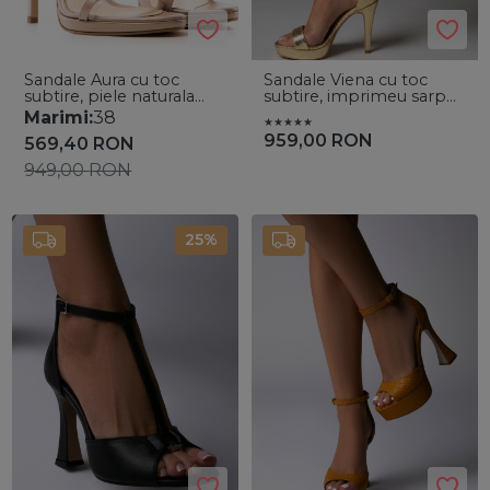
Sandale Aura cu toc
Sandale Viena cu toc
subtire, piele naturala
subtire, imprimeu sarpe,
ivoire
auriu metalizat
Marimi:
38
959,00
RON
569,40
RON
949,00
RON
25%