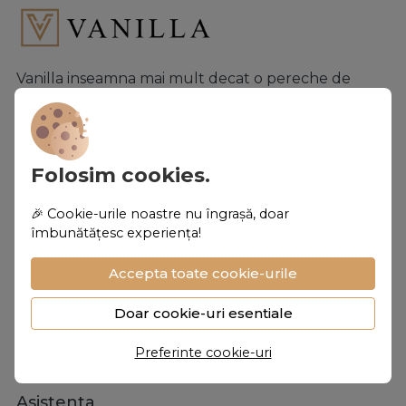
Vanilla inseamna mai mult decat o pereche de
pantofi, Vanilla este o traire pe care fiecare
femeie merita sa o simta
Despre noi
Folosim cookies.
Personalizare
🎉 Cookie-urile noastre nu îngrașă, doar
Despre noi
îmbunătățesc experiența!
Vanilla Club
Accepta toate cookie-urile
Termeni si conditii
Doar cookie-uri esentiale
Confidentialitate
Preferinte cookie-uri
Politica de Cookies
Asistenta