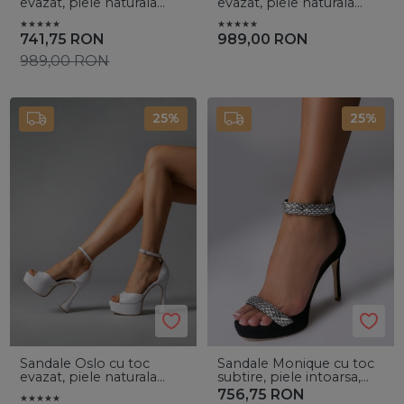
evazat, piele naturala
evazat, piele naturala
croco argintie
croco verde army
741,75
RON
989,00
RON
989,00
RON
25%
25%
Sandale Oslo cu toc
Sandale Monique cu toc
evazat, piele naturala
subtire, piele intoarsa,
alba
negre
756,75
RON