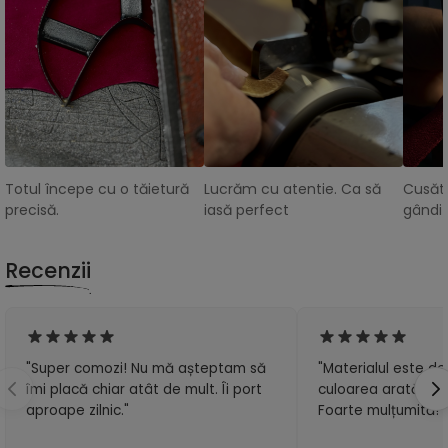
Totul începe cu o tăietură
Lucrăm cu atentie. Ca să
Cusătu
precisă.
iasă perfect
gândit
Recenzii
"Super comozi! Nu mă așteptam să
"Materialul este de 
îmi placă chiar atât de mult. Îi port
culoarea arată exa
aproape zilnic."
Foarte mulțumită!"