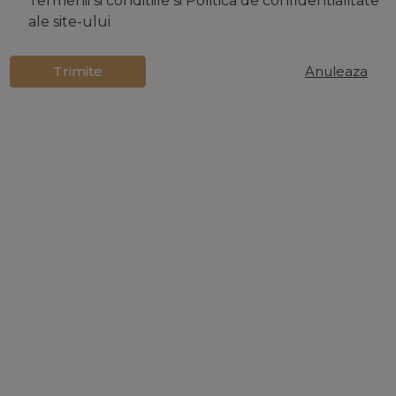
Termenii si conditiile
si
Politica de confidentialitate
ale site-ului
Trimite
Anuleaza