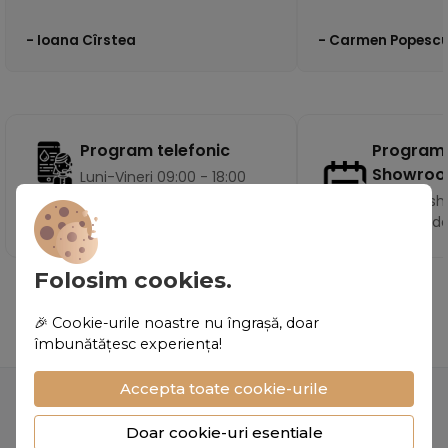
- Ioana Cîrstea
- Carmen Popesc
Program
Program telefonic
Showro
Luni-Vineri 09:00 - 18:00
Vizita la 
pe baza d
Folosim cookies.
🎉 Cookie-urile noastre nu îngrașă, doar
îmbunătățesc experiența!
Accepta toate cookie-urile
Doar cookie-uri esentiale