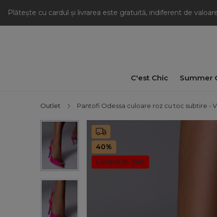
Plătește cu cardul și livrarea este gratuită, indiferent de valoa
C'est Chic
Summer C
Outlet
Pantofi Odessa culoare roz cu toc subtire - V
40%
Livrare in 24h