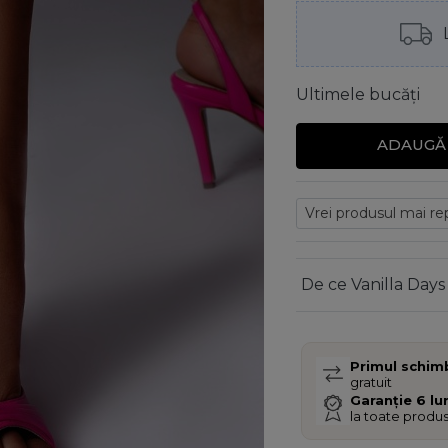
Ultimele bucăți
ADAUGĂ 
De ce Vanilla Days
Primul schim
gratuit
Garanție 6 lu
la toate produ