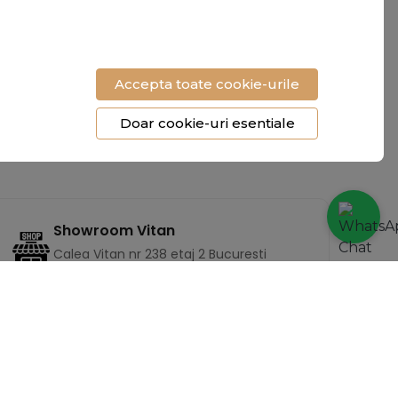
"Livrare rapida, produs
"Încălțămintea e superbă și
impecabil. Mi-au atras toate
foarte confortabilă. Cu
privirile la birou."
siguranta revin cu o nouă
comandă!"
Accepta toate cookie-urile
Doar cookie-uri esentiale
- Raluca Voicu
- Mihaela T.
Showroom Vitan
Calea Vitan nr 238 etaj 2 Bucuresti
Sector 4