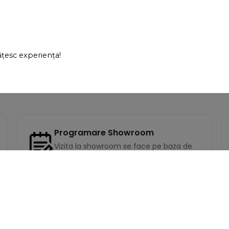
ste de calitate, iar
"Sunt exact ce cautam! Ii
tă exact ca în
recomand din tot sufletul."
 mulțumită!"
ățesc experiența!
opescu
- Andreea Zanfir
Programare Showroom
Vizita la showroom se face pe baza de
programare