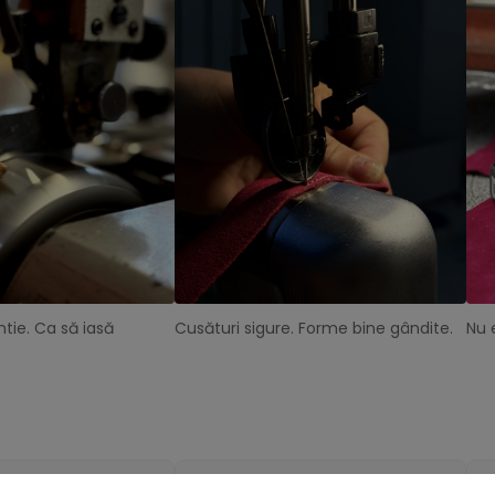
tie. Ca să iasă
Cusături sigure. Forme bine gândite.
Nu 