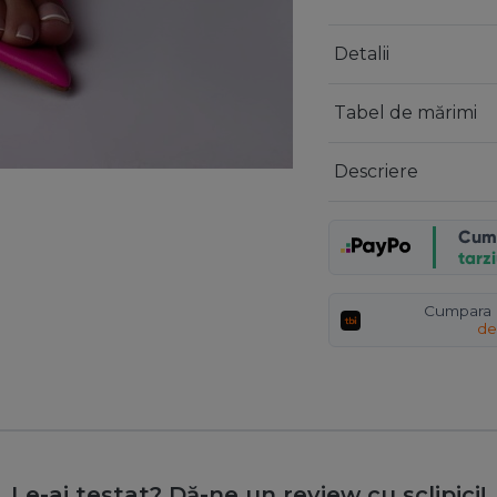
Detalii
Tabel de mărimi
Descriere
Cum
tarz
Cumpara a
de
Le-ai testat? Dă-ne un review cu sclipici!