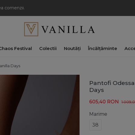
rea comenzii.
haos Festival
Colectii
Noutăți
Încălțăminte
Acce
anilla Days
Pantofi Odessa 
Days
605,40
RON
1.009,
Marime
38