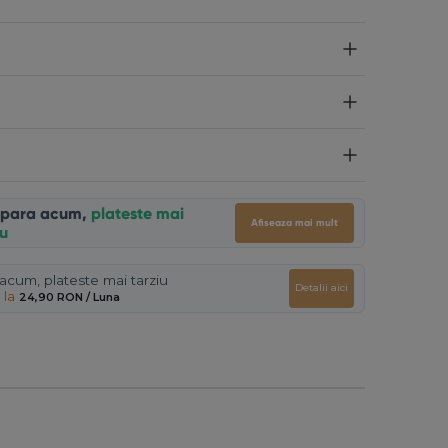
para acum,
plateste mai
Afiseaza mai mult
iu
cum, plateste mai tarziu
Detalii aici
 la
24,90 RON
/ Luna