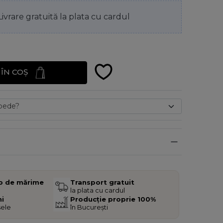
Livrare gratuită la plata cu cardul
ÎN COȘ
b de mărime
Transport gratuit
la plata cu cardul
ni
Producție proprie 100%
sele
în București