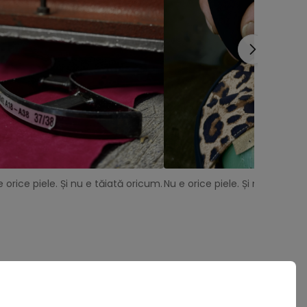
e orice piele. Și nu e tăiată oricum.
Nu e orice piele. Și nu e tăiat