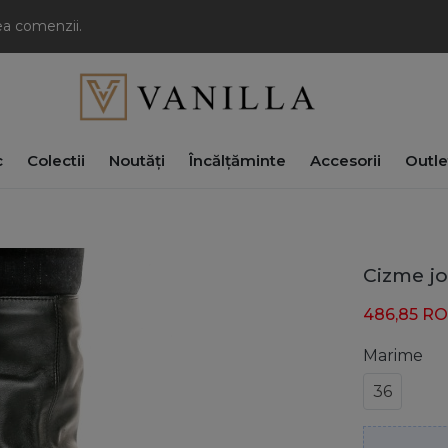
rea comenzii.
c
Colectii
Noutăți
Încălțăminte
Accesorii
Outle
Cizme jo
486,85
R
Marime
36