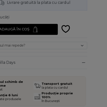
Livrare gratuită la plata cu cardul
ucăți
ADAUGĂ ÎN COȘ
illa Days
mul schimb de
Transport gratuit
ime
la plata cu cardul
it
Producție proprie
nție 6 luni
100%
oate produsele
în București