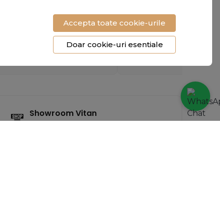
"Livrare rapida, produs
"Încălțămintea e superbă și
impecabil. Mi-au atras toate
foarte confortabilă. Cu
privirile la birou."
siguranta revin cu o nouă
Accepta toate cookie-urile
comandă!"
Doar cookie-uri esentiale
- Raluca Voicu
- Mihaela T.
Showroom Vitan
Calea Vitan nr 238 etaj 2 Bucuresti
Sector 4