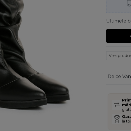
Ultimele b
De ce Van
Pri
măr
gratu
Gara
la t