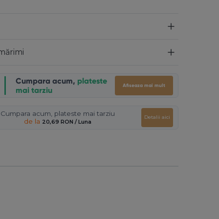
mărimi
Cumpara acum,
plateste
Afiseaza mai mult
mai tarziu
Cumpara acum, plateste mai tarziu
Detalii aici
de la
20,69 RON
/ Luna