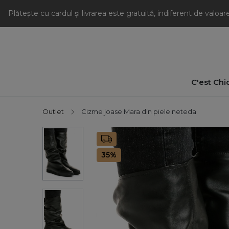
Plătește cu cardul și livrarea este gratuită, indiferent de valoa
C'est Chi
Outlet
Cizme joase Mara din piele neteda
35%