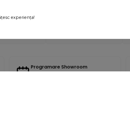
ste de calitate, iar
"Sunt exact ce cautam! Ii
tă exact ca în
recomand din tot sufletul."
 mulțumită!"
ățesc experiența!
opescu
- Andreea Zanfir
Programare Showroom
Vizita la showroom se face pe baza de
programare