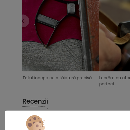
Totul începe cu o tăietură precisă.
Lucrăm cu aten
perfect
Recenzii