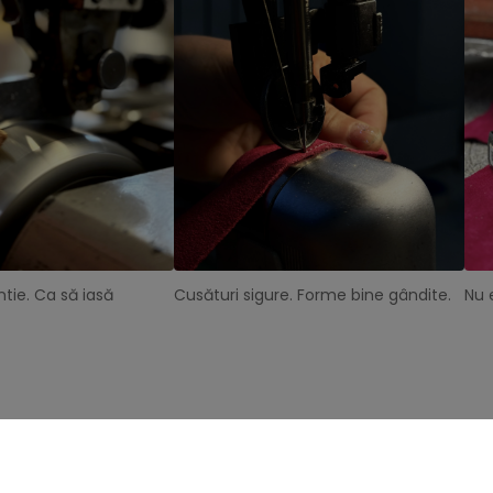
tie. Ca să iasă
Cusături sigure. Forme bine gândite.
Nu 