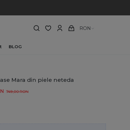
RON
t
BLOG
ase Mara din piele neteda
ON
749,00
RON