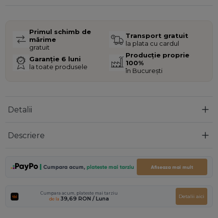
Primul schimb de
Transport gratuit
mărime
la plata cu cardul
gratuit
Producție proprie
Garanție 6 luni
100%
la toate produsele
în București
Detalii
Descriere
Cumpara acum,
plateste mai tarziu
Afiseaza mai mult
Cumpara acum, plateste mai tarziu
Detalii aici
39,69 RON
/ Luna
de la