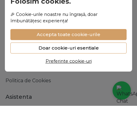
Folosim cookies.
femeie merita sa o simta
Despre noi
🎉 Cookie-urile noastre nu îngrașă, doar
îmbunătățesc experiența!
Personalizare
Accepta toate cookie-urile
Despre noi
Vanilla Club
Doar cookie-uri esentiale
Termeni si conditii
Preferinte cookie-uri
Confidentialitate
Politica de Cookies
Asistenta
Contacteaza-ne
Intrebari frecvente
ANPC