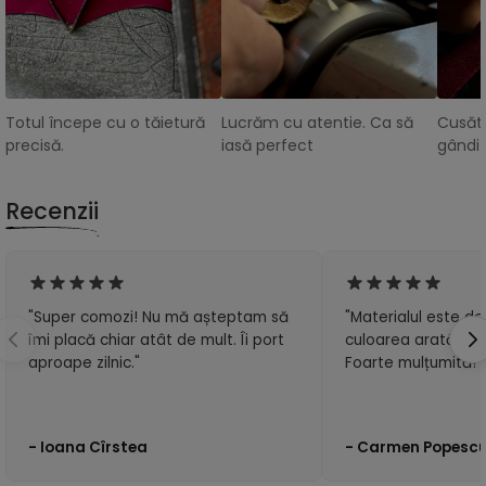
Totul începe cu o tăietură
Lucrăm cu atentie. Ca să
Cusătu
precisă.
iasă perfect
gândit
Recenzii
"Super comozi! Nu mă așteptam să
"Materialul este de 
îmi placă chiar atât de mult. Îi port
culoarea arată exa
aproape zilnic."
Foarte mulțumită!"
- Ioana Cîrstea
- Carmen Popesc