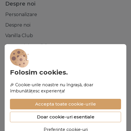
Despre noi
Personalizare
Despre noi
Vanilla Club
Termeni si conditii
Confidentialitate
Politica de Cookies
Folosim cookies.
Asistenta
🎉 Cookie-urile noastre nu îngrașă, doar
îmbunătățesc experiența!
Contacteaza-ne
Accepta toate cookie-urile
Intrebari frecvente
ANPC
Doar cookie-uri esentiale
Solutionarea litigiilor
Preferinte cookie-uri