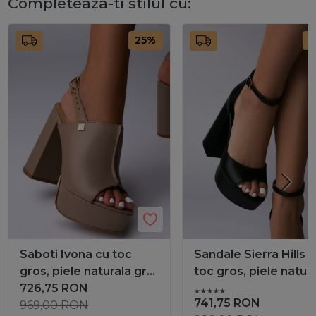
Completeaza-ti stilul cu:
25%
2
Saboti Ivona cu toc
Sandale Sierra Hills 
gros, piele naturala grej
toc gros, piele natur
si accesorii aurii
726,75
RON
neagra
741,75
RON
969,00
RON