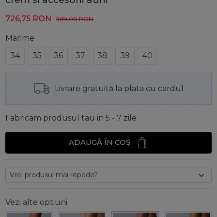
726,75
RON
969,00
RON
Marime
34
35
36
37
38
39
40
Livrare gratuită la plata cu cardul
Fabricam produsul tau in 5 - 7 zile
ADAUGĂ ÎN COȘ
Vezi alte optiuni