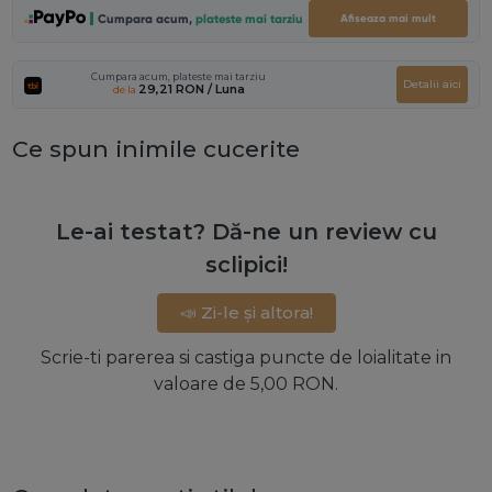
Cumpara acum,
plateste mai tarziu
Afiseaza mai mult
Cumpara acum, plateste mai tarziu
Detalii aici
29,21 RON
/ Luna
de la
Ce spun inimile cucerite
Le-ai testat? Dă-ne un review cu
sclipici!
📣 Zi-le și altora!
Scrie-ti parerea si castiga puncte de loialitate in
valoare de 5,00 RON.