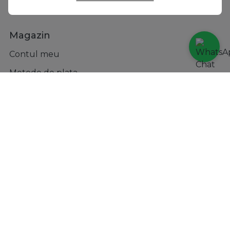
Formular retur
Magazin
Contul meu
Metode de plata
Transport si retururi
Incaltaminte
Accesorii