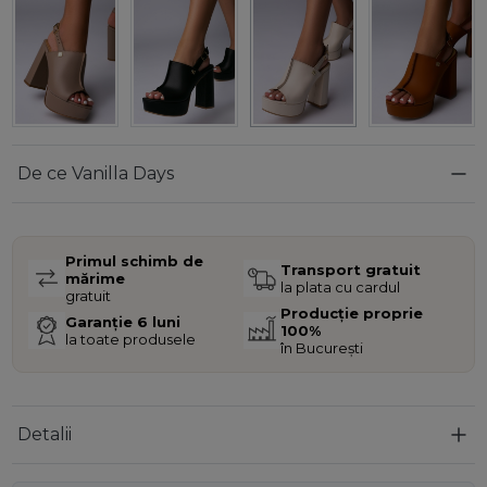
De ce Vanilla Days
Primul schimb de
Transport gratuit
mărime
la plata cu cardul
gratuit
Producție proprie
Garanție 6 luni
100%
la toate produsele
în București
Detalii