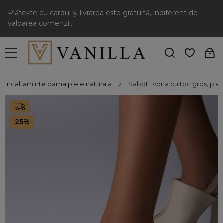
Plătește cu cardul și livrarea este gratuită, indiferent de
valoarea comenzii.
Incaltaminte dama piele naturala
Saboti Ivona cu toc gros, piel
25%