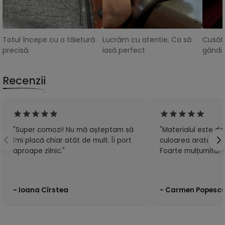
Totul începe cu o tăietură
Lucrăm cu atentie. Ca să
Cusătu
precisă.
iasă perfect
gândit
Recenzii
"Super comozi! Nu mă așteptam să
"Materialul este de 
îmi placă chiar atât de mult. Îi port
culoarea arată exa
aproape zilnic."
Foarte mulțumită!"
- Ioana Cîrstea
- Carmen Popesc