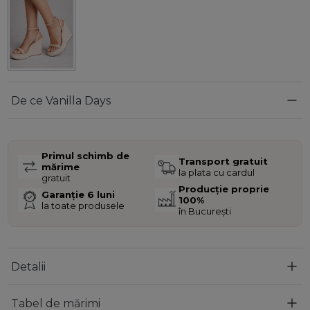
De ce Vanilla Days
Primul schimb de
Transport gratuit
mărime
la plata cu cardul
gratuit
Producție proprie
Garanție 6 luni
100%
la toate produsele
în București
Detalii
Tabel de mărimi