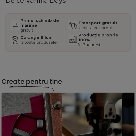
De ce Vanilla Days
Primul schimb de
Transport gratuit
mărime
la plata cu cardul
gratuit
Producție proprie
Garanție 6 luni
100%
la toate produsele
în București
Create pentru tine