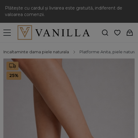
Plătește cu cardul și livrarea este gratuită, indiferent de
valoarea comenzii.
Incaltaminte dama piele naturala
Platforme Anita, piele natural
25%