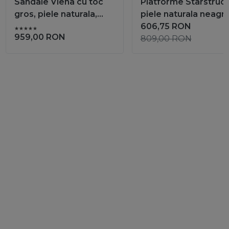
Sandale Viena cu toc
Platforme Starstruc
gros, piele naturala,
piele naturala neagr
nude sidefat
606,75
RON
959,00
RON
809,00
RON