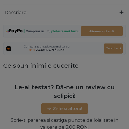
Descriere
Cumpara acum,
plateste mai tarziu
Afiseaza mai mult
Cumpara acum, plateste mai tarziu
Detalii aici
23,66 RON
/ Luna
de la
Ce spun inimile cucerite
Le-ai testat? Dă-ne un review cu
sclipici!
📣 Zi-le și altora!
Scrie-ti parerea si castiga puncte de loialitate in
valoare de 5,00 RON.