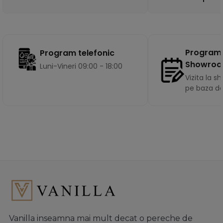
Program
Program telefonic
Showro
Luni-Vineri 09:00 - 18:00
Vizita la 
pe baza d
Vanilla inseamna mai mult decat o pereche de