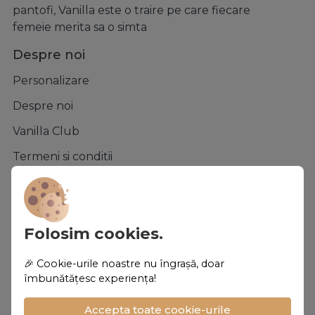
pantofi, Vanilla este o traire pe care fiecare
femeie merita sa o simta
Despre noi
Personalizare
Despre noi
Vanilla Club
Termeni si conditii
Confidentialitate
Politica de Cookies
Folosim cookies.
Asistenta
🎉 Cookie-urile noastre nu îngrașă, doar
Contacteaza-ne
îmbunătățesc experiența!
Intrebari frecvente
Accepta toate cookie-urile