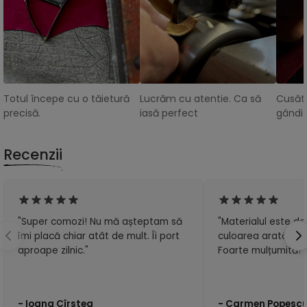
Totul începe cu o tăietură
Lucrăm cu atentie. Ca să
Cusătu
precisă.
iasă perfect
gândit
Recenzii
"Super comozi! Nu mă așteptam să
"Materialul este de 
îmi placă chiar atât de mult. Îi port
culoarea arată exa
aproape zilnic."
Foarte mulțumită!"
- Ioana Cîrstea
- Carmen Popesc